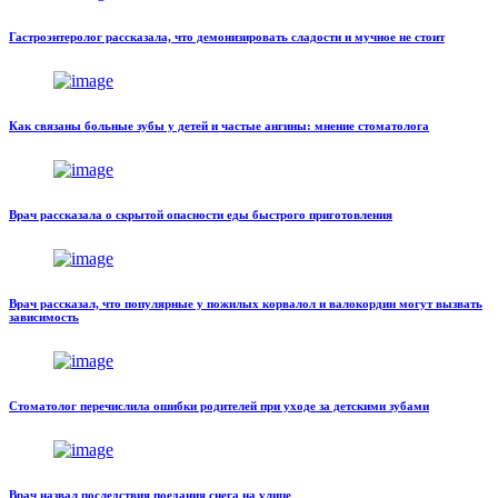
Гастроэнтеролог рассказала, что демонизировать сладости и мучное не стоит
Как связаны больные зубы у детей и частые ангины: мнение стоматолога
Врач рассказала о скрытой опасности еды быстрого приготовления
Врач рассказал, что популярные у пожилых корвалол и валокордин могут вызвать
зависимость
Стоматолог перечислила ошибки родителей при уходе за детскими зубами
Врач назвал последствия поедания снега на улице