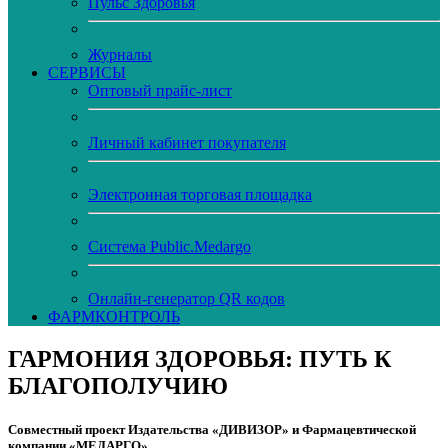
Пульс Здоровья
Журналы
CЕРВИСЫ
Оптовый прайс-лист
Личный кабинет покупателя
Электронная торговая площадка
Система Public.Medargo
Онлайн-генератор QR кодов
ФАРМКОНТРОЛЬ
ГАРМОНИЯ ЗДОРОВЬЯ: ПУТЬ К
БЛАГОПОЛУЧИЮ
Совместный проект Издательства «ДИВИЗОР» и Фармацевтической
компании «МЕДАРГО»