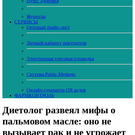
Пульс Здоровья
Журналы
CЕРВИСЫ
Оптовый прайс-лист
Личный кабинет покупателя
Электронная торговая площадка
Система Public.Medargo
Онлайн-генератор QR кодов
ФАРМКОНТРОЛЬ
Диетолог развеял мифы о
пальмовом масле: оно не
вызывает рак и не угрожает