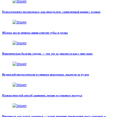
Психотерапевт посоветовал, как преодолеть «аппетитный кризис» осенью
Яблоко после приема пищи очистит зубы и десны
Ишемическая болезнь сердца — что это за диагноз и как с ним жить
Водителей предостерегли от приема некоторых лекарств за рулем
Назван простой способ защитить легкие от грязного воздуха
Внешность как карта здоровья — какие внешние проявления могу говорить о