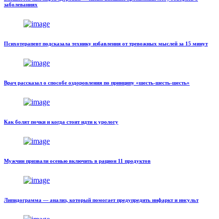
заболеваниях
Психотерапевт подсказала технику избавления от тревожных мыслей за 15 минут
Врач рассказал о способе оздоровления по принципу «шесть-шесть-шесть»
Как болят почки и когда стоит идти к урологу
Мужчин призвали осенью включить в рацион 11 продуктов
Липидограмма — анализ, который помогает предупредить инфаркт и инсульт