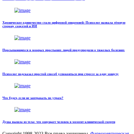
Хроническое одиночество стало цифровой эпидемией: Психолог назвала тёмную
сторону соцсетей и ИИ
Просыпающихся в мокрых простынях людей предупредили о тяжелых болезнях
Психолог подсказал простой способ успокоиться при стрессе за одну минуту
Что будет, если не завтракать по утрам?
Душа вышла из тела: что ощущает человек в момент клинической смерти
Copyright
1998-2023 Все права защищены,
Фармацевтическая