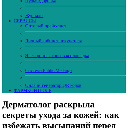
Пульс Здоровья
Журналы
CЕРВИСЫ
Оптовый прайс-лист
Личный кабинет покупателя
Электронная торговая площадка
Система Public.Medargo
Онлайн-генератор QR кодов
ФАРМКОНТРОЛЬ
Дерматолог раскрыла
секреты ухода за кожей: как
избежать высыпаний перед