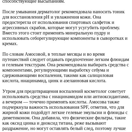
способствующие высыпаниям.
После умывания дерматолог рекомендовала наносить тоник
для восстановления pH и увлажнения кожи. Она
предостерегла от использования спиртовых салфеток и
агрессивных скрабов, которые могут усугубить проблему.
Вместо этого стоит применять минеральную пудру и
использовать себорегулирующие компоненты в сыворотках и
кремах.
По словам Амосовой, в теплые месяцы и во время
путешествий следует отдавать предпочтение легким флюидам
и гелевым текстурам. Она рекомендовала выбирать средства с
компонентами, регулирующими выработку себума и
сдерживающими воспаления, такими как салициловая
кислота, ниацинамид, цинк и азелаиновая кислота.
Утром для предотвращения воспалений косметолог советует
использовать средства с ниацинамидом или антиоксидантами,
а вечером — точечно применять кислоты. Амосова также
подчеркнула важность использования SPF, отметив, что для
жирной кожи подойдут легкие гелевые эмульсии и флюиды с
диметиконом. Она добавила, что физические фильтры, такие
как оксид цинка и диоксид титана, реже вызывают
раздражение, но могут оставлять белый след, поэтому лучше