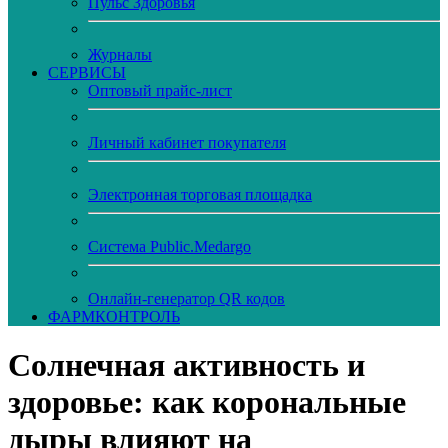
Пульс Здоровья
Журналы
CЕРВИСЫ
Оптовый прайс-лист
Личный кабинет покупателя
Электронная торговая площадка
Система Public.Medargo
Онлайн-генератор QR кодов
ФАРМКОНТРОЛЬ
Солнечная активность и
здоровье: как корональные
дыры влияют на