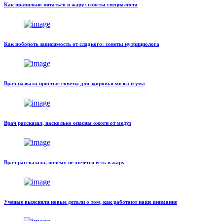
Как правильно питаться в жару: советы специалиста
Как побороть зависимость от сладкого: советы нутрициолога
Врач назвала простые советы для здоровья мозга и ума
Врач рассказал, насколько опасны ожоги от медуз
Врач рассказала, почему не хочется есть в жару
Ученые выяснили новые детали о том, как работают наше внимание