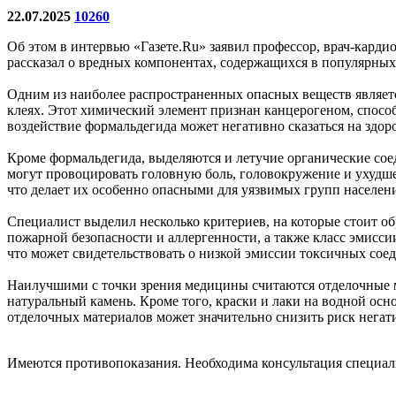
22.07.2025
10260
Об этом в интервью «Газете.Ru» заявил профессор, врач-кар
рассказал о вредных компонентах, содержащихся в популярных
Одним из наиболее распространенных опасных веществ является
клеях. Этот химический элемент признан канцерогеном, спосо
воздействие формальдегида может негативно сказаться на здоро
Кроме формальдегида, выделяются и летучие органические соед
могут провоцировать головную боль, головокружение и ухудш
что делает их особенно опасными для уязвимых групп населени
Специалист выделил несколько критериев, на которые стоит о
пожарной безопасности и аллергенности, а также класс эмисси
что может свидетельствовать о низкой эмиссии токсичных сое
Наилучшими с точки зрения медицины считаются отделочные мат
натуральный камень. Кроме того, краски и лаки на водной ос
отделочных материалов может значительно снизить риск негати
Имеются противопоказания. Необходима консультация специал