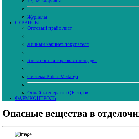
Пульс Здоровья
Журналы
CЕРВИСЫ
Оптовый прайс-лист
Личный кабинет покупателя
Электронная торговая площадка
Система Public.Medargo
Онлайн-генератор QR кодов
ФАРМКОНТРОЛЬ
Опасные вещества в отделочн