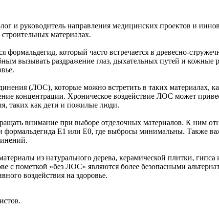
диолог и руководитель направления медицинских проектов и ин
 строительных материалах.
 формальдегид, который часто встречается в древесно-стружечн
бным вызывать раздражение глаз, дыхательных путей и кожные 
вье.
инения (ЛОС), которые можно встретить в таких материалах, как
ение концентрации. Хроническое воздействие ЛОС может привес
я, таких как дети и пожилые люди.
бращать внимание при выборе отделочных материалов. К ним отн
и формальдегида E1 или E0, где выбросы минимальны. Также важ
динений.
ериалы из натурального дерева, керамической плитки, гипса и 
нове с пометкой «без ЛОС» являются более безопасными альтерн
вного воздействия на здоровье.
истов.