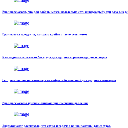
Врач рассказала, что для работы мозга желательно есть жирную рыбу три раза в нед
Врач назвал продукты, которые крайне опасно есть летом
Как поднимать тяжести без вреда для здоровья: рекомендации эксперта
Гастроэнтеролог рассказала, как выбрать безопасный для здоровья маргарин
Врач рассказал о причине ошибок при измерении давления
Эндокринолог рассказала, что сауна и горячая ванна полезны для сосудов