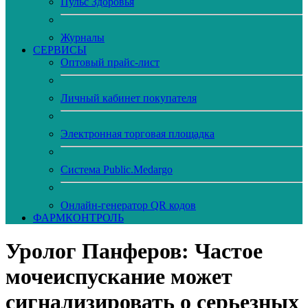
Пульс Здоровья
Журналы
CЕРВИСЫ
Оптовый прайс-лист
Личный кабинет покупателя
Электронная торговая площадка
Система Public.Medargo
Онлайн-генератор QR кодов
ФАРМКОНТРОЛЬ
Уролог Панферов: Частое
мочеиспускание может
сигнализировать о серьезных