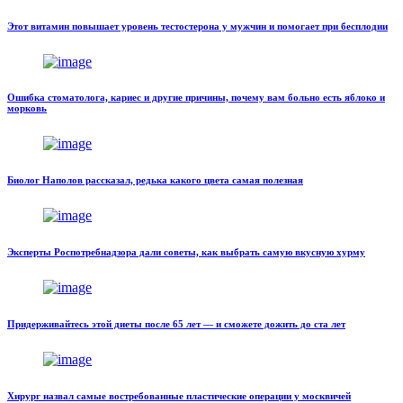
Этот витамин повышает уровень тестостерона у мужчин и помогает при бесплодии
Ошибка стоматолога, кариес и другие причины, почему вам больно есть яблоко и
морковь
Биолог Наполов рассказал, редька какого цвета самая полезная
Эксперты Роспотребнадзора дали советы, как выбрать самую вкусную хурму
Придерживайтесь этой диеты после 65 лет — и сможете дожить до ста лет
Хирург назвал самые востребованные пластические операции у москвичей