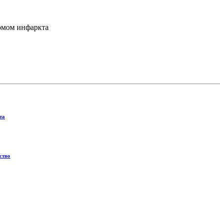
омом инфаркта
та
ство