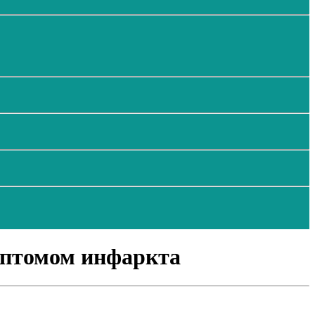
мптомом инфаркта