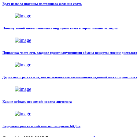
Врач назвала причины постоянного желания спать
Почему зимой может появиться ощущение кома в горле: мнение эксперта
Привычка часто есть сладкое грозит нарушениями обмена веществ: мнение диетолог
Дерматолог рассказала, что использование наушников-вкладышей может привести к
Как не набрать вес зимой: советы диетолога
Кардиолог рассказал об опасности приема БАДов