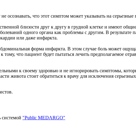
 не осознавать, что этот симптом может указывать на серьезные
ственной близости друг к другу в грудной клетке и имеют общи
аболеваний одного органа как проблемы с другим. В результате
окардии или даже инфаркта.
 абдоминальная форма инфаркта. В этом случае боль может ощуща
 к тому, что пациент будет пытаться лечить предполагаемое отр
ельными к своему здоровью и не игнорировать симптомы, котор
ти живота стоит обратиться к врачу для исключения серьезных 
истов.
ь системой
"Public MEDARGO"