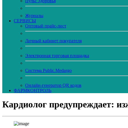
Пульс Здоровья
Журналы
CЕРВИСЫ
Оптовый прайс-лист
Личный кабинет покупателя
Электронная торговая площадка
Система Public.Medargo
Онлайн-генератор QR кодов
ФАРМКОНТРОЛЬ
Кардиолог предупреждает: и