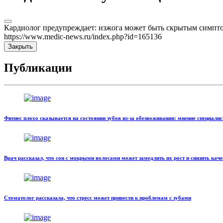
Кардиолог предупреждает: изжога может быть скрытым симпт
https://www.medic-news.ru/index.php?id=165136
Закрыть
Публикации
Фитнес плохо сказывается на состоянии зубов из-за обезвоживания: мнение специалис
Врач рассказал, что сон с мокрыми волосами может замедлить их рост и снизить каче
Стоматолог рассказала, что стресс может привести к проблемам с зубами