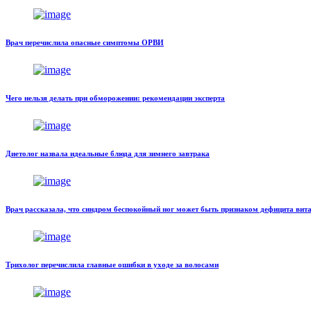
Врач перечислила опасные симптомы ОРВИ
Чего нельзя делать при обморожении: рекомендации эксперта
Диетолог назвала идеальные блюда для зимнего завтрака
Врач рассказала, что синдром беспокойный ног может быть признаком дефицита вит
Трихолог перечислила главные ошибки в уходе за волосами