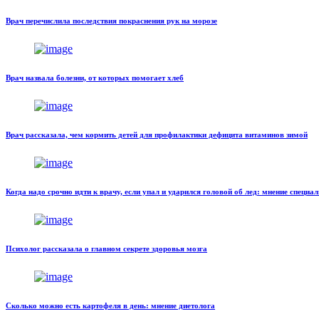
Врач перечислила последствия покраснения рук на морозе
Врач назвала болезни, от которых помогает хлеб
Врач рассказала, чем кормить детей для профилактики дефицита витаминов зимой
Когда надо срочно идти к врачу, если упал и ударился головой об лед: мнение специал
Психолог рассказала о главном секрете здоровья мозга
Сколько можно есть картофеля в день: мнение диетолога