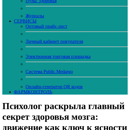
Пульс Здоровья
Журналы
CЕРВИСЫ
Оптовый прайс-лист
Личный кабинет покупателя
Электронная торговая площадка
Система Public.Medargo
Онлайн-генератор QR кодов
ФАРМКОНТРОЛЬ
Психолог раскрыла главный
секрет здоровья мозга:
движение как ключ к ясности