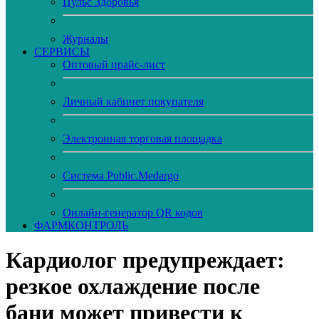
Пульс Здоровья
Журналы
CЕРВИСЫ
Оптовый прайс-лист
Личный кабинет покупателя
Электронная торговая площадка
Система Public.Medargo
Онлайн-генератор QR кодов
ФАРМКОНТРОЛЬ
Кардиолог предупреждает:
резкое охлаждение после
бани может привести к