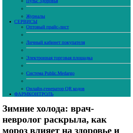
Пульс Здоровья
Журналы
CЕРВИСЫ
Оптовый прайс-лист
Личный кабинет покупателя
Электронная торговая площадка
Система Public.Medargo
Онлайн-генератор QR кодов
ФАРМКОНТРОЛЬ
Зимние холода: врач-
невролог раскрыла, как
мороз влияет на здоровье и