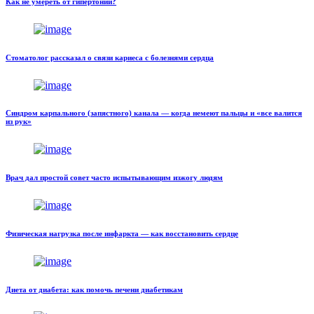
Как не умереть от гипертонии?
Стоматолог рассказал о связи кариеса с болезнями сердца
Синдром карпального (запястного) канала — когда немеют пальцы и «все валится
из рук»
Врач дал простой совет часто испытывающим изжогу людям
Физическая нагрузка после инфаркта — как восстановить сердце
Диета от диабета: как помочь печени диабетикам