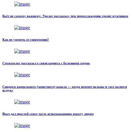
Бьёт по самому важному: Уролог рассказал, чем переохлаждение грозит мужчинам
Как не умереть от гипертонии?
Стоматолог рассказал о связи кариеса с болезнями сердца
Синдром карпального (запястного) канала — когда немеют пальцы и «все валится
из рук»
Врач дал простой совет часто испытывающим изжогу людям