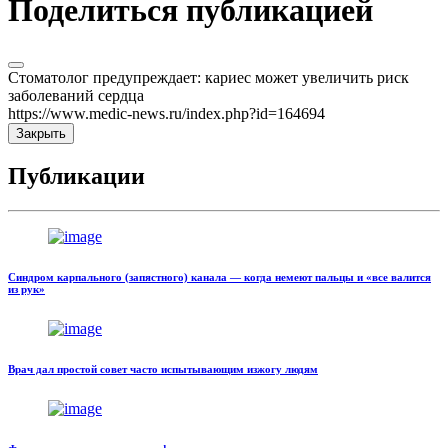
Поделиться публикацией
Стоматолог предупреждает: кариес может увеличить риск
заболеваний сердца
https://www.medic-news.ru/index.php?id=164694
Закрыть
Публикации
Синдром карпального (запястного) канала — когда немеют пальцы и «все валится
из рук»
Врач дал простой совет часто испытывающим изжогу людям