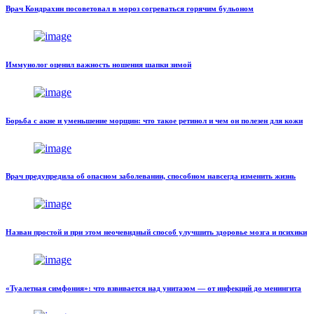
Врач Кондрахин посоветовал в мороз согреваться горячим бульоном
Иммунолог оценил важность ношения шапки зимой
Борьба с акне и уменьшение морщин: что такое ретинол и чем он полезен для кожи
Врач предупредила об опасном заболевании, способном навсегда изменить жизнь
Назван простой и при этом неочевидный способ улучшить здоровье мозга и психики
«Туалетная симфония»: что взвивается над унитазом — от инфекций до менингита