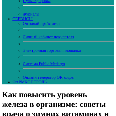
Пульс Здоровья
Журналы
CЕРВИСЫ
Оптовый прайс-лист
Личный кабинет покупателя
Электронная торговая площадка
Система Public.Medargo
Онлайн-генератор QR кодов
ФАРМКОНТРОЛЬ
Как повысить уровень
железа в организме: советы
врача о зимних витаминах и