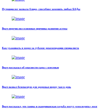
Нутрициолог назвала блюдо, способное заменить любые БАДы
Врач перечислил основные причины развития астмы
Как ухаживать в мороз за губами: рекомендации специалиста
Врач рассказал об опасности сыра с плесенью
Врач назвал безопасную для здоровья норму чая в день
Врач рассказал, что танцы и скандинавская ходьба могут «омолодить» мозг