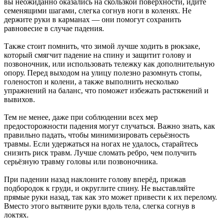
вы неожиданно оказались на скользкой поверхности, идите
семенящими шагами, слегка согнув ноги в коленях. Не
держите руки в карманах — они помогут сохранить
равновесие в случае падения.
Также стоит помнить, что зимой лучше ходить в рюкзаке,
который смягчит падение на спину и защитит голову и
позвоночник, или использовать тележку как дополнительную
опору. Перед выходом на улицу полезно разомнуть стопы,
голеностоп и колени, а также выполнить несколько
упражнений на баланс, что поможет избежать растяжений и
вывихов.
Тем не менее, даже при соблюдении всех мер
предосторожности падения могут случаться. Важно знать, как
правильно падать, чтобы минимизировать серьёзность
травмы. Если удержаться на ногах не удалось, старайтесь
снизить риск травм. Лучше сломать ребро, чем получить
серьёзную травму головы или позвоночника.
При падении назад наклоните голову вперёд, прижав
подбородок к груди, и округлите спину. Не выставляйте
прямые руки назад, так как это может привести к их перелому.
Вместо этого вытяните руки вдоль тела, слегка согнув в
локтях.