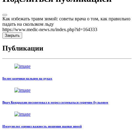
Как избежать травм зимой: советы врача о том, как правильно
падать на скользком льду
https://www.medic-news.ru/index.php?id=164333
Закрыть
Публикации
Болят кончики пальцев на руках
Врач Кондрахин посоветовал в мороз согреваться горячим бульоном
Иммунолог оценил важность ношения шапки зимой