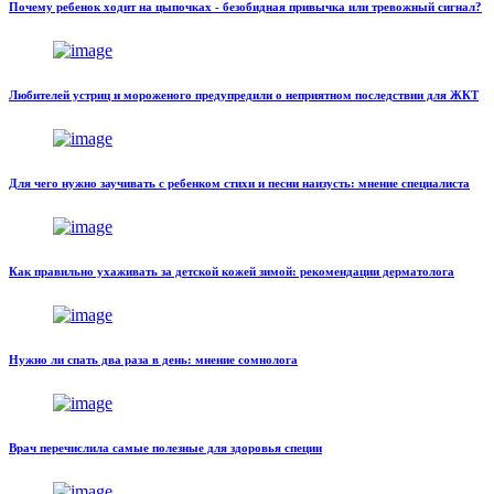
Почему ребенок ходит на цыпочках - безобидная привычка или тревожный сигнал?
Любителей устриц и мороженого предупредили о неприятном последствии для ЖКТ
Для чего нужно заучивать с ребенком стихи и песни наизусть: мнение специалиста
Как правильно ухаживать за детской кожей зимой: рекомендации дерматолога
Нужно ли спать два раза в день: мнение сомнолога
Врач перечислила самые полезные для здоровья специи