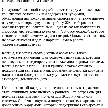
желудочно-кишечным трактом.
Следующей полезной специей является куркума, известная
как "желтое золото". В ней содержится куркумин,
обладающий антиоксидантными свойствами, а также цинеол
и тумерон, которые улучшают работу ЖКТ и борются с
болезнетворными бактериями. Один из самых популярных
способов употребления куркумы – "золотое молоко", которое
готовится с добавлением меда и специй. Однако этот напиток
не рекомендуется людям с нарушениями в работе
желчевыводящих путей.
Корица, известная своим уютным ароматом, также
заслуживает внимания. Она содержит циннамаль, который
действует как антидепрессант, а также много цинка и железа.
Корица полезна при ОРВИ и гриппе, а также отлично
подходит для выпечки и каш. Добавление щепотки корицы в
напитки или блюда не только улучшает их вкус, но и создает
атмосферу домашнего уюта.
Недооцененный кардамон – еще одна специя, которая может
стать отличным дополнением к рациону. Эта острая специя
помогает при мигрени, полезна для ЖКТ и иммунной
системы. Особенно вкусным получается кофе, сваренный с
добавлением кардамона, который подчеркивает его аромат и