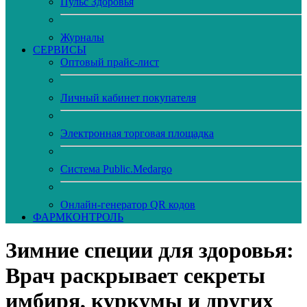
Пульс Здоровья
Журналы
CЕРВИСЫ
Оптовый прайс-лист
Личный кабинет покупателя
Электронная торговая площадка
Система Public.Medargo
Онлайн-генератор QR кодов
ФАРМКОНТРОЛЬ
Зимние специи для здоровья:
Врач раскрывает секреты
имбиря, куркумы и других