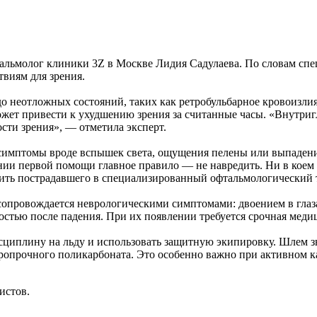
фтальмолог клиники 3Z в Москве Лидия Садулаева. По словам сп
твиям для зрения.
 неотложных состояний, таких как ретробульбарное кровоизли
 может привести к ухудшению зрения за считанные часы. «Внутр
ти зрения», — отметила эксперт.
симптомы вроде вспышек света, ощущения пелены или выпадения
ании первой помощи главное правило — не навредить. Ни в коем 
вить пострадавшего в специализированный офтальмологический 
 сопровождается неврологическими симптомами: двоением в глаза
стью после падения. При их появлении требуется срочная меди
сциплину на льду и использовать защитную экипировку. Шлем з
опрочного поликарбоната. Это особенно важно при активном кат
истов.