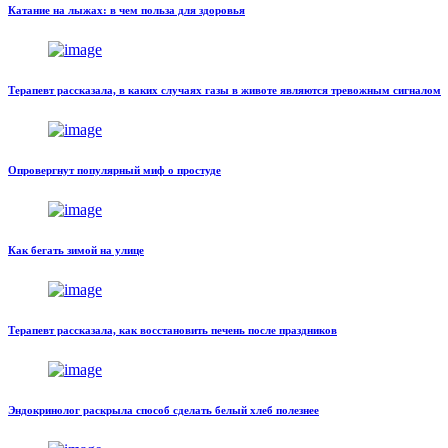
Катание на лыжах: в чем польза для здоровья
Терапевт рассказала, в каких случаях газы в животе являются тревожным сигналом
Опровергнут популярный миф о простуде
Как бегать зимой на улице
Терапевт рассказала, как восстановить печень после праздников
Эндокринолог раскрыла способ сделать белый хлеб полезнее