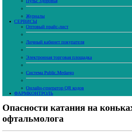
Пульс Здоровья
Журналы
CЕРВИСЫ
Оптовый прайс-лист
Личный кабинет покупателя
Электронная торговая площадка
Система Public.Medargo
Онлайн-генератор QR кодов
ФАРМКОНТРОЛЬ
Опасности катания на конька
офтальмолога