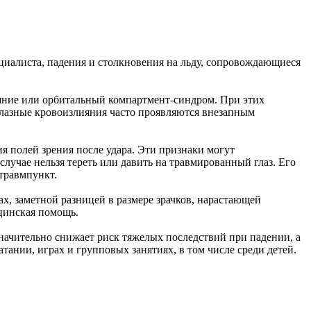
ециалиста, падения и столкновения на льду, сопровождающиеся
яние или орбитальный компартмент-синдром. При этих
иглазные кровоизлияния часто проявляются внезапным
 полей зрения после удара. Эти признаки могут
случае нельзя тереть или давить на травмированный глаз. Его
травмпункт.
х, заметной разницей в размере зрачков, нарастающей
цинская помощь.
начительно снижает риск тяжелых последствий при падении, а
ании, играх и групповых занятиях, в том числе среди детей.