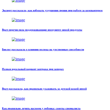
Эксперт рассказала, как избежать ухудшения зрения при работе за компьютером
Врач перечислила поддерживающие иммунитет зимой продукты
Биолог рассказала о влиянии молока на умственные способности
Назван идеальный вариант завтрака при запорах
Врач рассказала, как правильно ухаживать за детской кожей зимой
Как правильно лечить насморк у ребенка: советы специалиста