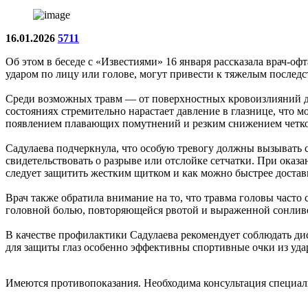
16.01.2026
5711
Об этом в беседе с «Известиями» 16 января рассказала врач-о
ударом по лицу или голове, могут привести к тяжелым последс
Среди возможных травм — от поверхностных кровоизлияний до
состояниях стремительно нарастает давление в глазнице, что
появлением плавающих помутнений и резким снижением четкос
Садулаева подчеркнула, что особую тревогу должны вызывать 
свидетельствовать о разрыве или отслойке сетчатки. При оказ
следует защитить жестким щитком и как можно быстрее доста
Врач также обратила внимание на то, что травма головы часто
головной болью, повторяющейся рвотой и выраженной сонливо
В качестве профилактики Садулаева рекомендует соблюдать ди
для защиты глаз особенно эффективны спортивные очки из удар
Имеются противопоказания. Необходима консультация специал