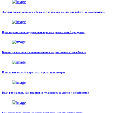
Эксперт рассказала, как избежать ухудшения зрения при работе за компьютером
Врач перечислила поддерживающие иммунитет зимой продукты
Биолог рассказала о влиянии молока на умственные способности
Назван идеальный вариант завтрака при запорах
Врач рассказала, как правильно ухаживать за детской кожей зимой
Как правильно лечить насморк у ребенка: советы специалиста