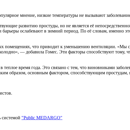
популярное мнение, низкие температуры не вызывают заболевани
бствующие развитию простуды, но не является её непосредствен
и барьеры ослабевают в зимний период. По её словам, именно э
тых помещениях, что приводит к уменьшению вентиляции. «Мы 
холодно», — добавила Гомес. Эти факторы способствуют тому, ч
в теплое время года. Это связано с тем, что виновниками забо
Таким образом, основным фактором, способствующим простудам, 
истов.
ь системой
"Public MEDARGO"