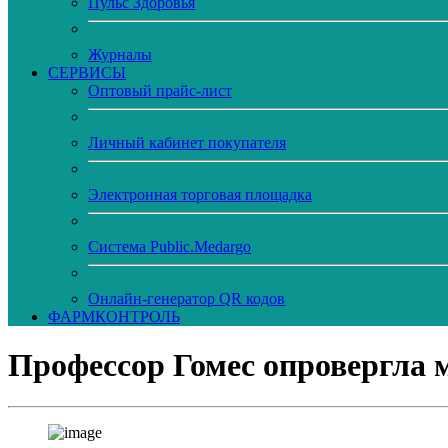
Пульс Здоровья
Журналы
CЕРВИСЫ
Оптовый прайс-лист
Личный кабинет покупателя
Электронная торговая площадка
Система Public.Medargo
Онлайн-генератор QR кодов
ФАРМКОНТРОЛЬ
Профессор Гомес опровергла 