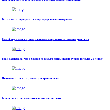
Врач назвала продукты, которые укрепляют иммунитет
Какой вид молока лучше усваивается организмом: мнение диетолога
Врач рассказала, что в холода пожилым людям нужно гулять не более 20 минут
Психолог рассказала, почему подросток врет
Какой вред от подсластителей: мнение эксперта