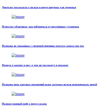
Диетолог рассказала о пользе и вреде шаурмы для здоровья
Психолог объяснила, как избавиться от негативных установок
Названы не связанные с гигиеной причины плохого запаха изо рта
Правда о каплях в нос: о чем не расскажут в рекламе
Названы пять опасных изменений кожи, которые нельзя игнорировать зимой
Назван главный миф о вреде сахара