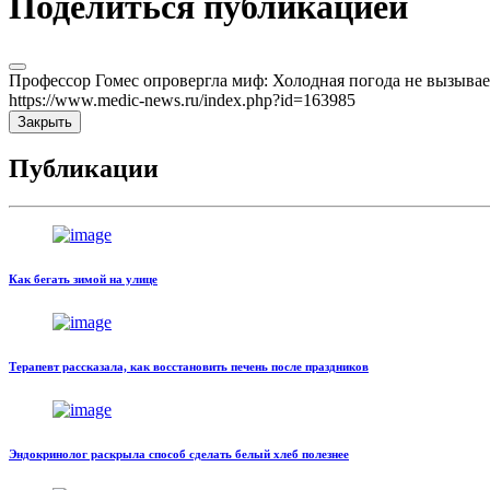
Поделиться публикацией
Профессор Гомес опровергла миф: Холодная погода не вызывае
https://www.medic-news.ru/index.php?id=163985
Закрыть
Публикации
Как бегать зимой на улице
Терапевт рассказала, как восстановить печень после праздников
Эндокринолог раскрыла способ сделать белый хлеб полезнее