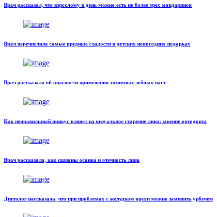
Врач рассказал, что взрослому в день можно есть не более трех мандаринов
Врач перечислила самые вредные сладости в детских новогодних подарках
Врач рассказала об опасности применения энзимных зубных паст
Как неправильный прикус влияет на визуальное старение лица: мнение ортодонта
Врач рассказала, как связаны осанка и отечность лица
Диетолог рассказала, что при проблемах с желудком орехи можно заменить урбечем