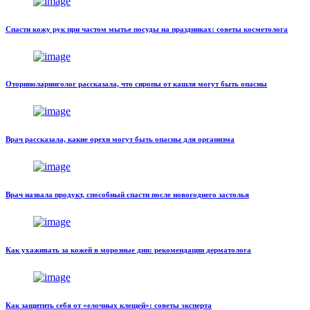
Спасти кожу рук при частом мытье посуды на праздниках: советы косметолога
Оториноларинголог рассказала, что сиропы от кашля могут быть опасны
Врач рассказала, какие орехи могут быть опасны для организма
Врач назвала продукт, способный спасти после новогоднего застолья
Как ухаживать за кожей в морозные дни: рекомендации дерматолога
Как защитить себя от «елочных клещей»: советы эксперта