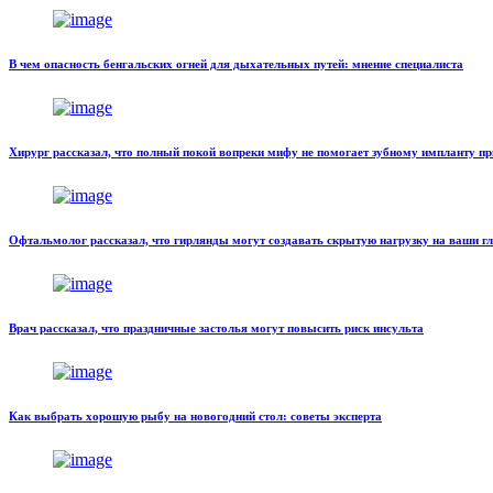
В чем опасность бенгальских огней для дыхательных путей: мнение специалиста
Хирург рассказал, что полный покой вопреки мифу не помогает зубному импланту п
Офтальмолог рассказал, что гирлянды могут создавать скрытую нагрузку на ваши гл
Врач рассказал, что праздничные застолья могут повысить риск инсульта
Как выбрать хорошую рыбу на новогодний стол: советы эксперта