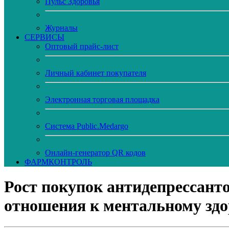
Пульс Здоровья
Журналы
CЕРВИСЫ
Оптовый прайс-лист
Личный кабинет покупателя
Электронная торговая площадка
Система Public.Medargo
Онлайн-генератор QR кодов
ФАРМКОНТРОЛЬ
Рост покупок антидепрессант
отношения к ментальному зд