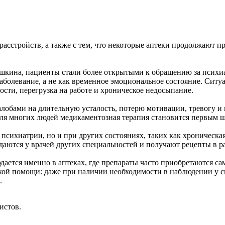
расстройств, а также с тем, что некоторые аптеки продолжают п
шкина, пациенты стали более открытыми к обращению за психи
заболевание, а не как временное эмоциональное состояние. Ситу
сти, перегрузка на работе и хроническое недосыпание.
алобами на длительную усталость, потерю мотивации, тревогу и
Для многих людей медикаментозная терапия становится первым 
в психиатрии, но и при других состояниях, таких как хроническ
аются у врачей других специальностей и получают рецепты в р
ется именно в аптеках, где препараты часто приобретаются сам
ой помощи: даже при наличии необходимости в наблюдении у сп
.
истов.