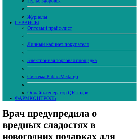
Пульс Здоровья
Журналы
CЕРВИСЫ
Оптовый прайс-лист
Личный кабинет покупателя
Электронная торговая площадка
Система Public.Medargo
Онлайн-генератор QR кодов
ФАРМКОНТРОЛЬ
Врач предупредила о
вредных сладостях в
новогодних подарках для