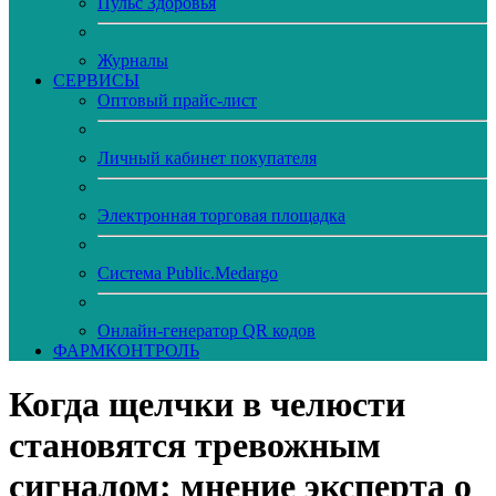
Пульс Здоровья
Журналы
CЕРВИСЫ
Оптовый прайс-лист
Личный кабинет покупателя
Электронная торговая площадка
Система Public.Medargo
Онлайн-генератор QR кодов
ФАРМКОНТРОЛЬ
Когда щелчки в челюсти
становятся тревожным
сигналом: мнение эксперта о