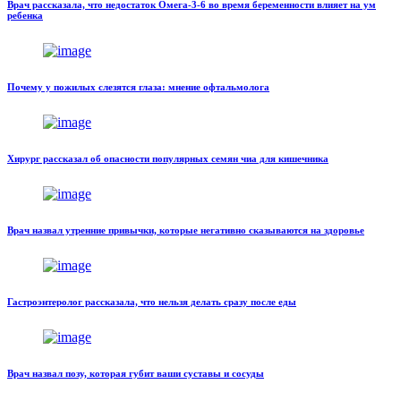
Врач рассказала, что недостаток Омега-3-6 во время беременности влияет на ум
ребенка
Почему у пожилых слезятся глаза: мнение офтальмолога
Хирург рассказал об опасности популярных семян чиа для кишечника
Врач назвал утренние привычки, которые негативно сказываются на здоровье
Гастроэнтеролог рассказала, что нельзя делать сразу после еды
Врач назвал позу, которая губит ваши суставы и сосуды