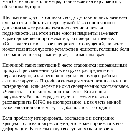
хотя бы на доли миллиметра, и биомеханика нарушается», —
объяснила Буторина.
Щелчки или хруст возникают, когда суставной диск начинает
смещаться и работать с перегрузкой. Из-за постоянного
давления может развиваться воспаление и потеря
подвижности. На этом этапе многие пациенты замечают
характерные звуки при жевании, разговоре или зевоте.
«Сначала это не вызывает неприятных ощущений, но затем
может появиться чувство усталости в челюсти, головные боли
и ограничение открывания рта», — отметила врач.
Причиной таких нарушений часто становится неправильный
прикус. При смещении зубов нагрузка распределяется
неравномерно, из-за чего один сустав вынужден работать
активнее другого. Подобная ситуация может возникать и при
потере зубов, если дефект не был своевременно восстановлен.
«Челюсть — это система противовесов. Если в ней
нарушается баланс, страдает сустав. Поэтому важно
рассматривать ВНЧС не изолированно, а как часть единой
зубочелюстной системы», — добавила врач-ортодонт.
Если проблему игнорировать, воспаление и истирание
хрящевого диска прогрессируют, что может привести к его
деформации. В тяжелых случаях сустав «заклинивает»,