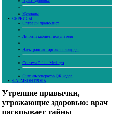
Пульс Здоровья
Журналы
CЕРВИСЫ
Оптовый прайс-лист
Личный кабинет покупателя
Электронная торговая площадка
Система Public.Medargo
Онлайн-генератор QR кодов
ФАРМКОНТРОЛЬ
Утренние привычки,
угрожающие здоровью: врач
раскрывает тайны