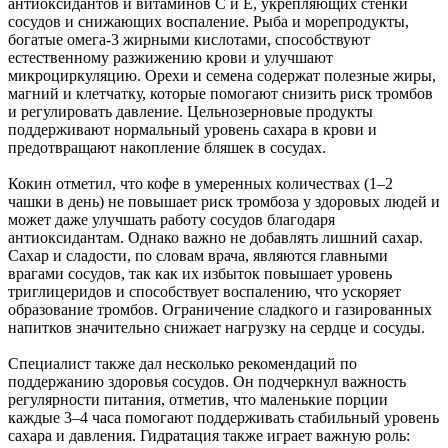
антиоксидантов и витаминов С и Е, укрепляющих стенки
сосудов и снижающих воспаление. Рыба и морепродукты,
богатые омега-3 жирными кислотами, способствуют
естественному разжижению крови и улучшают
микроциркуляцию. Орехи и семена содержат полезные жиры,
магний и клетчатку, которые помогают снизить риск тромбов
и регулировать давление. Цельнозерновые продукты
поддерживают нормальный уровень сахара в крови и
предотвращают накопление бляшек в сосудах.
Кокин отметил, что кофе в умеренных количествах (1–2
чашки в день) не повышает риск тромбоза у здоровых людей и
может даже улучшать работу сосудов благодаря
антиоксидантам. Однако важно не добавлять лишний сахар.
Сахар и сладости, по словам врача, являются главными
врагами сосудов, так как их избыток повышает уровень
триглицеридов и способствует воспалению, что ускоряет
образование тромбов. Ограничение сладкого и газированных
напитков значительно снижает нагрузку на сердце и сосуды.
Специалист также дал несколько рекомендаций по
поддержанию здоровья сосудов. Он подчеркнул важность
регулярности питания, отметив, что маленькие порции
каждые 3–4 часа помогают поддерживать стабильный уровень
сахара и давления. Гидратация также играет важную роль: