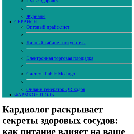
Пульс Здоровья
Журналы
CЕРВИСЫ
Оптовый прайс-лист
Личный кабинет покупателя
Электронная торговая площадка
Система Public.Medargo
Онлайн-генератор QR кодов
ФАРМКОНТРОЛЬ
Кардиолог раскрывает
секреты здоровых сосудов:
как питание влияет на ваше