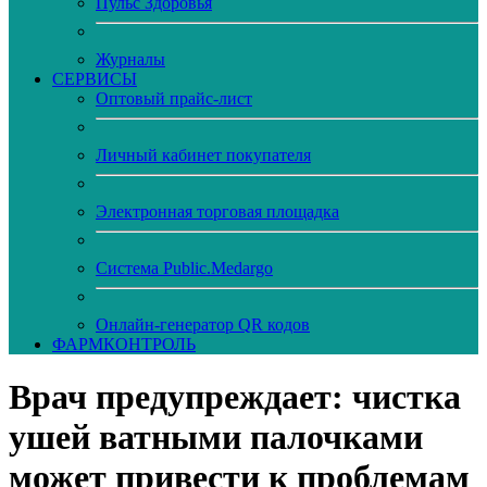
Пульс Здоровья
Журналы
CЕРВИСЫ
Оптовый прайс-лист
Личный кабинет покупателя
Электронная торговая площадка
Система Public.Medargo
Онлайн-генератор QR кодов
ФАРМКОНТРОЛЬ
Врач предупреждает: чистка
ушей ватными палочками
может привести к проблемам