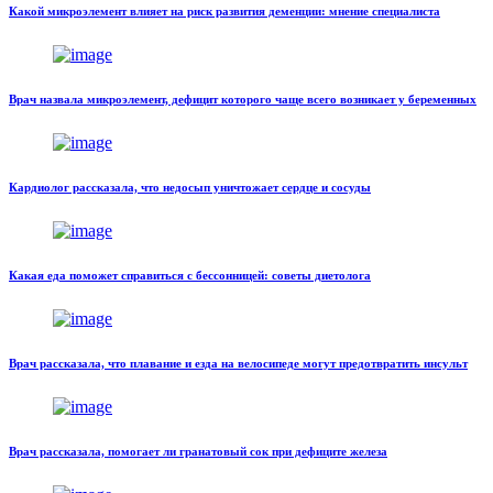
Какой микроэлемент влияет на риск развития деменции: мнение специалиста
Врач назвала микроэлемент, дефицит которого чаще всего возникает у беременных
Кардиолог рассказала, что недосып уничтожает сердце и сосуды
Какая еда поможет справиться с бессонницей: советы диетолога
Врач рассказала, что плавание и езда на велосипеде могут предотвратить инсульт
Врач рассказала, помогает ли гранатовый сок при дефиците железа