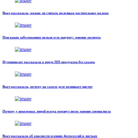
Врач рассказала, можно ли считать полезным растительное молоко
При каких заболеваниях нельзя есть шаурму: мнение эксперта
Нутрициолог рассказала о вреде ПП-продуктов без сахара
Врач рассказала, почему на самом деле возникает цистит
Почему у некоторых людей всегда мерзнут ноги: мнение специалиста
Врач рассказала об опасности осенних фотосессий в листьях