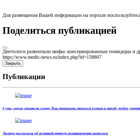
Для размещения Вашей информации на портале воспользуйтес
Поделиться публикацией
Диетологи развенчали мифы: консервированные помидоры и др
https://www.medic-news.ru/index.php?id=158807
Закрыть
Публикации
Супы, орехи, овощи по сезону. Как правильно питаться осенью и зимой, чтобы укреп
Эксперт рассказала об истинной природе возникновения папиллом