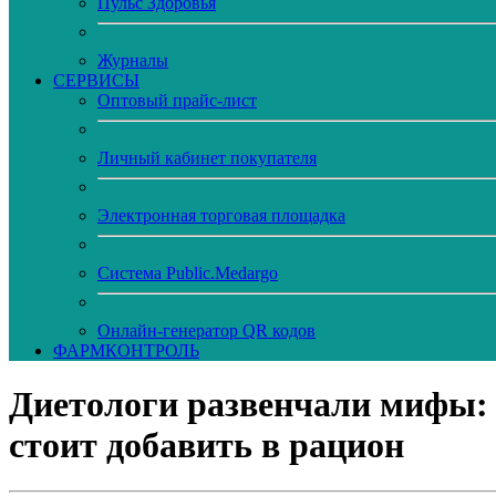
Пульс Здоровья
Журналы
CЕРВИСЫ
Оптовый прайс-лист
Личный кабинет покупателя
Электронная торговая площадка
Система Public.Medargo
Онлайн-генератор QR кодов
ФАРМКОНТРОЛЬ
Диетологи развенчали мифы:
стоит добавить в рацион