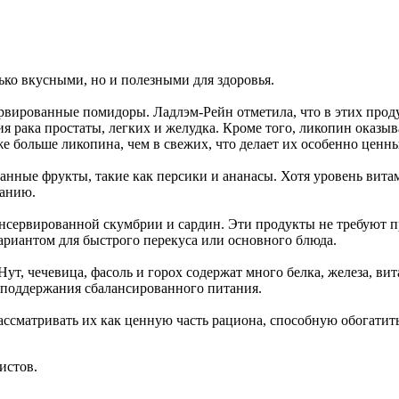
ко вкусными, но и полезными для здоровья.
рвированные помидоры. Ладлэм-Рейн отметила, что в этих проду
 рака простаты, легких и желудка. Кроме того, ликопин оказыв
е больше ликопина, чем в свежих, что делает их особенно ценн
нные фрукты, такие как персики и ананасы. Хотя уровень витам
танию.
 консервированной скумбрии и сардин. Эти продукты не требую
ариантом для быстрого перекуса или основного блюда.
т, чечевица, фасоль и горох содержат много белка, железа, ви
 поддержания сбалансированного питания.
рассматривать их как ценную часть рациона, способную обогати
истов.