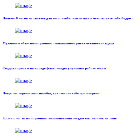
Почему 8 часов не хватает для того, чтобы выспаться и чувствовать себя бодро
Мужчинам объяснили причины повышенного риска остановки сердца
Содержащиеся в шоколаде флавоноиды улучшают работу мозга
Невролог перечислил способы, как помочь себе при мигрени
Косметолог назвал причины возникновения сосудистых сеточек на лице