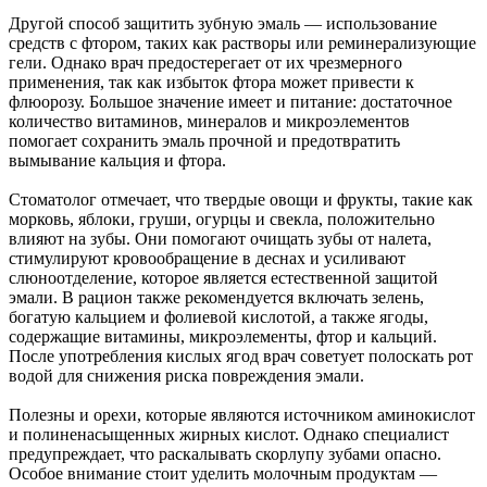
Другой способ защитить зубную эмаль — использование
средств с фтором, таких как растворы или реминерализующие
гели. Однако врач предостерегает от их чрезмерного
применения, так как избыток фтора может привести к
флюорозу. Большое значение имеет и питание: достаточное
количество витаминов, минералов и микроэлементов
помогает сохранить эмаль прочной и предотвратить
вымывание кальция и фтора.
Стоматолог отмечает, что твердые овощи и фрукты, такие как
морковь, яблоки, груши, огурцы и свекла, положительно
влияют на зубы. Они помогают очищать зубы от налета,
стимулируют кровообращение в деснах и усиливают
слюноотделение, которое является естественной защитой
эмали. В рацион также рекомендуется включать зелень,
богатую кальцием и фолиевой кислотой, а также ягоды,
содержащие витамины, микроэлементы, фтор и кальций.
После употребления кислых ягод врач советует полоскать рот
водой для снижения риска повреждения эмали.
Полезны и орехи, которые являются источником аминокислот
и полиненасыщенных жирных кислот. Однако специалист
предупреждает, что раскалывать скорлупу зубами опасно.
Особое внимание стоит уделить молочным продуктам —