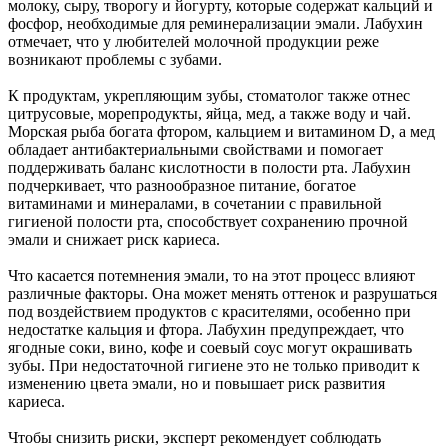
молоку, сыру, творогу и йогурту, которые содержат кальций и
фосфор, необходимые для реминерализации эмали. Лабухин
отмечает, что у любителей молочной продукции реже
возникают проблемы с зубами.
К продуктам, укрепляющим зубы, стоматолог также отнес
цитрусовые, морепродукты, яйца, мед, а также воду и чай.
Морская рыба богата фтором, кальцием и витамином D, а мед
обладает антибактериальными свойствами и помогает
поддерживать баланс кислотности в полости рта. Лабухин
подчеркивает, что разнообразное питание, богатое
витаминами и минералами, в сочетании с правильной
гигиеной полости рта, способствует сохранению прочной
эмали и снижает риск кариеса.
Что касается потемнения эмали, то на этот процесс влияют
различные факторы. Она может менять оттенок и разрушаться
под воздействием продуктов с красителями, особенно при
недостатке кальция и фтора. Лабухин предупреждает, что
ягодные соки, вино, кофе и соевый соус могут окрашивать
зубы. При недостаточной гигиене это не только приводит к
изменению цвета эмали, но и повышает риск развития
кариеса.
Чтобы снизить риски, эксперт рекомендует соблюдать