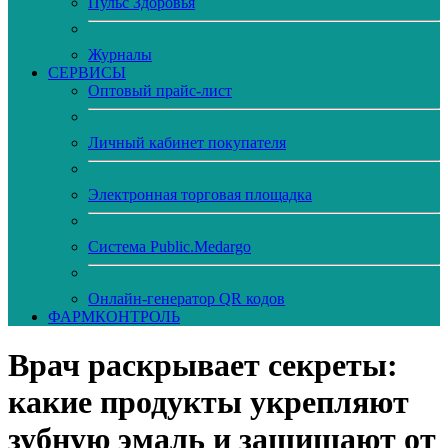
Пульс Здоровья
Журналы
CЕРВИСЫ
Оптовый прайс-лист
Личный кабинет покупателя
Электронная торговая площадка
Система Public.Medargo
Онлайн-генератор QR кодов
ФАРМКОНТРОЛЬ
Врач раскрывает секреты:
какие продукты укрепляют
зубную эмаль и защищают от