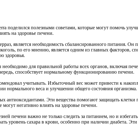
erra поделился полезными советами, которые могут помочь улучш
ять на здоровье печени.
рраз, является необходимость сбалансированного питания. Он п
лкоголь, по его мнению, является одним из главных факторов, 
ю здоровья.
ы необходимо для правильной работы всех органов, включая печ
очередь, способствует нормальному функционированию печени.
омендовал учитывать. Избыточный вес может привести к накоплен
ии нормального веса и улучшении общего состояния организма.
тых антиоксидантами. Эти вещества помогают защищать клетки 
могут негативно влиять на здоровье печени.
зней печени важно не только следить за питанием, но и избегать
ать уровень сахара в крови, особенно при наличии диабета. Эт