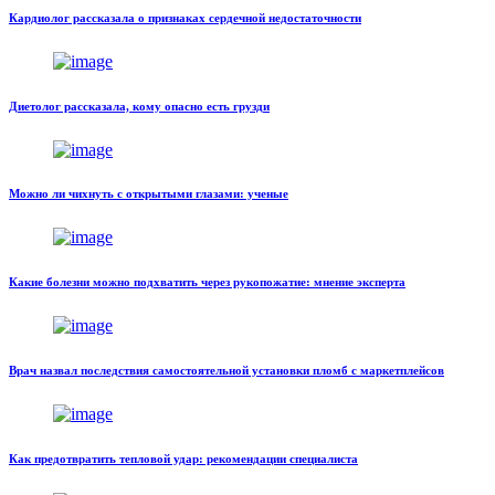
Кардиолог рассказала о признаках сердечной недостаточности
Диетолог рассказала, кому опасно есть грузди
Можно ли чихнуть с открытыми глазами: ученые
Какие болезни можно подхватить через рукопожатие: мнение эксперта
Врач назвал последствия самостоятельной установки пломб с маркетплейсов
Как предотвратить тепловой удар: рекомендации специалиста