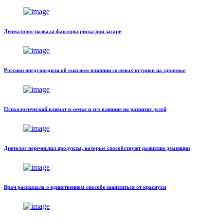
Дерматолог назвала факторы риска при загаре
Россиян предупредили об опасном влиянии соленых огурцов на здоровье
Психологический климат в семье и его влияние на развитие детей
Диетолог перечислил продукты, которые способствуют развитию деменции
Врач рассказала о единственном способе защититься от краснухи