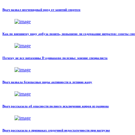
Врач назвал неочевидный вред от занятий спортом
Как по внешнему виду арбуза понять, повышено ли содержание нитратов: советы спе
Почему не все витамины D одинаково полезны: мнение специалиста
Врач назвала безопасные виды активности в летнюю жару
Врач рассказала об опасности полного исключения жиров из рациона
Врач рассказала о признаках сердечной недостаточности при нагрузке