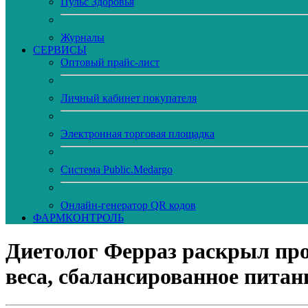
Пульс Здоровья
Журналы
CЕРВИСЫ
Оптовый прайс-лист
Личный кабинет покупателя
Электронная торговая площадка
Система Public.Medargo
Онлайн-генератор QR кодов
ФАРМКОНТРОЛЬ
Диетолог Ферраз раскрыл про
веса, сбалансированное питан