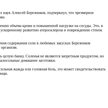
 наук Алексей Березников, подчеркнул, что чрезмерное
мы.
чению объема крови и повышенной нагрузке на сосуды. Это, в
т ускоренному развитию атеросклероза и повреждению стенок
ния содержания соли в любимых закусках Березников
 организм.
ть целую банку. Соленья не являются запретным продуктом, но
малосольные домашние заготовки.
ильная жажда или головная боль, это может свидетельствовать
пищи.