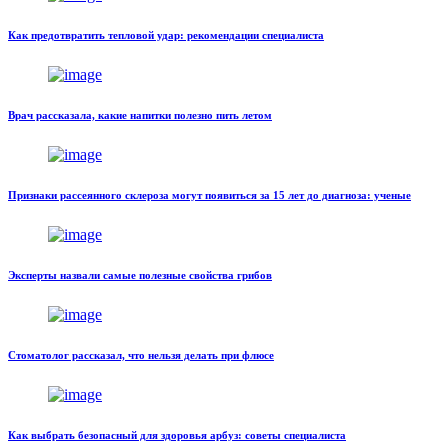
Как предотвратить тепловой удар: рекомендации специалиста
Врач рассказала, какие напитки полезно пить летом
Признаки рассеянного склероза могут появиться за 15 лет до диагноза: ученые
Эксперты назвали самые полезные свойства грибов
Стоматолог рассказал, что нельзя делать при флюсе
Как выбрать безопасный для здоровья арбуз: советы специалиста