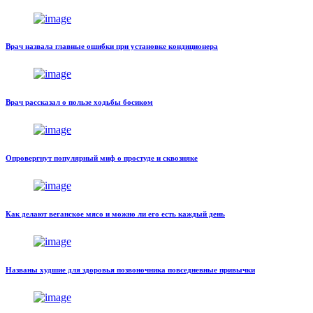
Врач назвала главные ошибки при установке кондиционера
Врач рассказал о пользе ходьбы босиком
Опровергнут популярный миф о простуде и сквозняке
Как делают веганское мясо и можно ли его есть каждый день
Названы худшие для здоровья позвоночника повседневные привычки