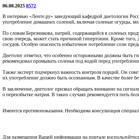
06.08.2025
8572
В интервью «Ленте.ру» заведующий кафедрой диетологии Росси
употребление домашних солений, включая соленые огурцы, мож
По словам Березникова, натрий, содержащийся в соленых проду
свою очередь, может стать причиной гипертонии. Кроме того,
сосудов. Особую опасность избыточное потребление соли пред
Диетолог отметил, что особенно осторожными должны быть ги
рекомендовал промывать соленья под водой перед употреблени
Также эксперт подчеркнул важность контроля порций. Он совет
их употребление должно быть осознанным. В качестве более б
В заключение, диетолог призвал обращать внимание на сигналы
о переизбытке натрия. В таких случаях рекомендуется пить б
Имеются противопоказания. Необходима консультация специал
Для размещения Вашей информации на портале воспользуйтес