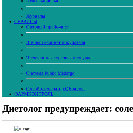
Пульс Здоровья
Журналы
CЕРВИСЫ
Оптовый прайс-лист
Личный кабинет покупателя
Электронная торговая площадка
Система Public.Medargo
Онлайн-генератор QR кодов
ФАРМКОНТРОЛЬ
Диетолог предупреждает: сол