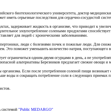
йского биотехнологического университета, доктор медицинских
ет иметь серьезные последствия для сердечно-сосудистой систе
ктах, задерживает жидкость в организме, что приводит к увели
 длительное злоупотребление солеными продуктами способствуе
ставляет для людей с хроническими заболеваниями.
пертоники, люди с болезнями почек и пожилые люди. Для сниже
ем. Это поможет уменьшить количество натрия, поступающего в
ует ограничиться одним-двумя огурцами в день, а не употребля
езопасной альтернативы Березников предлагает свежие овощи и 
 организма. Если после употребления соленой пищи возникает с
ольше воды и сокращать потребление соли в следующих приемах 
истов.
ь системой
"Public MEDARGO"