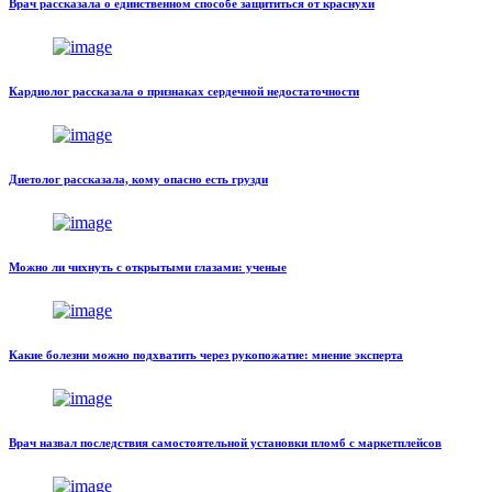
Врач рассказала о единственном способе защититься от краснухи
Кардиолог рассказала о признаках сердечной недостаточности
Диетолог рассказала, кому опасно есть грузди
Можно ли чихнуть с открытыми глазами: ученые
Какие болезни можно подхватить через рукопожатие: мнение эксперта
Врач назвал последствия самостоятельной установки пломб с маркетплейсов