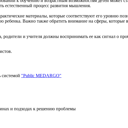
ебований к обучению и возрастным возможностям детей может ст
ить естественный процесс развития мышления.
практические материалы, которые соответствуют его уровню позн
ю ребенка. Важно также обратить внимание на сферы, которые в
га, родители и учителя должны воспринимать ее как сигнал о пр
истов.
ь системой
"Public MEDARGO"
ичинах и подходах к решению проблемы