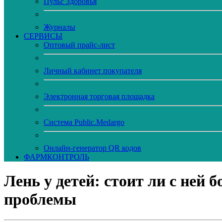
Пульс Здоровья
Журналы
CЕРВИСЫ
Оптовый прайс-лист
Личный кабинет покупателя
Электронная торговая площадка
Система Public.Medargo
Онлайн-генератор QR кодов
ФАРМКОНТРОЛЬ
Лень у детей: стоит ли с ней
проблемы