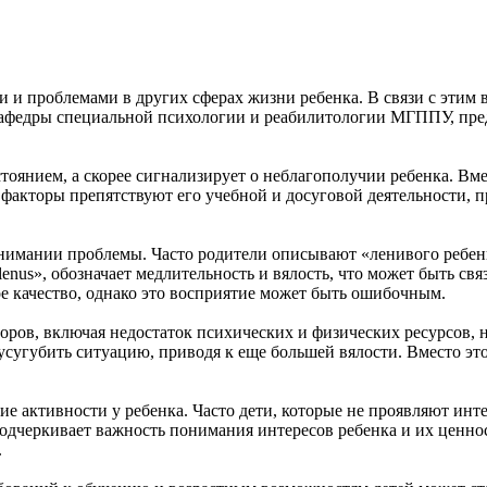
и проблемами в других сферах жизни ребенка. В связи с этим в
афедры специальной психологии и реабилитологии МГППУ, предл
тоянием, а скорее сигнализирует о неблагополучии ребенка. Вм
 факторы препятствуют его учебной и досуговой деятельности, 
имании проблемы. Часто родители описывают «ленивого ребенка»
«lenus», обозначает медлительность и вялость, что может быть 
е качество, однако это восприятие может быть ошибочным.
ров, включая недостаток психических и физических ресурсов, н
усугубить ситуацию, приводя к еще большей вялости. Вместо эт
ие активности у ребенка. Часто дети, которые не проявляют ин
подчеркивает важность понимания интересов ребенка и их ценно
.