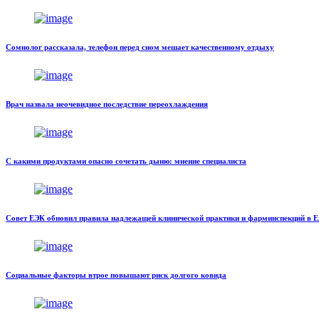
Сомнолог рассказала, телефон перед сном мешает качественному отдыху
Врач назвала неочевидное последствие переохлаждения
С какими продуктами опасно сочетать дыню: мнение специалиста
Совет ЕЭК обновил правила надлежащей клинической практики и фарминспекций в 
Социальные факторы втрое повышают риск долгого ковида