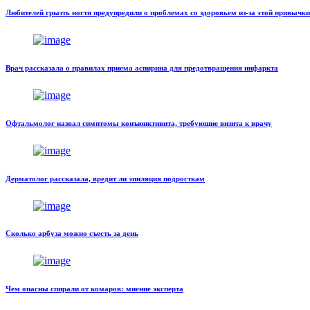
Любителей грызть ногти предупредили о проблемах со здоровьем из-за этой привычки
Врач рассказала о правилах приема аспирина для предотвращения инфаркта
Офтальмолог назвал симптомы конъюнктивита, требующие визита к врачу
Дерматолог рассказала, вредит ли эпиляция подросткам
Сколько арбуза можно съесть за день
Чем опасны спирали от комаров: мнение эксперта