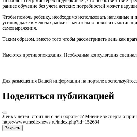
Психолог Петр Каптерев подчеркивает, что несоответствие тр
раннее обучение без учета детских потребностей может наруш
Чтобы помочь ребенку, необходимо использовать наглядные и 
усилия, даже в мелочах, может значительно повысить мотиваци
самовыражения.
Таким образом, вместо того чтобы рассматривать лень как вра
Имеются противопоказания. Необходима консультация специал
Для размещения Вашей информации на портале воспользуйтес
Поделиться публикацией
Лень у детей: стоит ли с ней бороться? Мнение эксперта о пр
https://www.medic-news.ru/index.php?id=152684
Закрыть