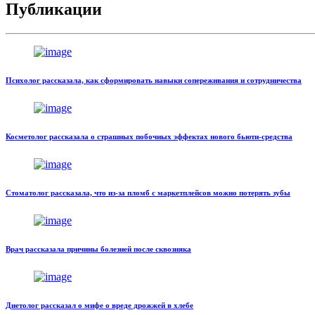
Публикации
Психолог рассказала, как сформировать навыки сопереживания и сотрудничества
Косметолог рассказала о страшных побочных эффектах нового бьюти-средства
Стоматолог рассказала, что из-за пломб с маркетплейсов можно потерять зубы
Врач рассказала причины болезней после сквозняка
Диетолог рассказал о мифе о вреде дрожжей в хлебе