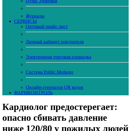
Пульс Здоровья
Журналы
CЕРВИСЫ
Оптовый прайс-лист
Личный кабинет покупателя
Электронная торговая площадка
Система Public.Medargo
Онлайн-генератор QR кодов
ФАРМКОНТРОЛЬ
Кардиолог предостерегает:
опасно сбивать давление
ниже 120/80 у пожилых людей