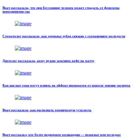
Врач рассказала, что при бессоннице человек может страдать от феномена
невосприятия сна
Стоматолог рассказала, как здоровье зубов связано с сохранением молодости
Диетолог рассказала, кому нужно заменить кофе на матчу
Как кислые соки могут влиять на эффект препаратов от изжоги: мнение эксперта
Врач рассказала, как распознать хроническую усталость
Врач рассказал, кто более подвержен тахикардии — пожилые или молодые