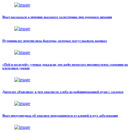
Врач рассказале о причине высокого холестерина при здоровом питании
Нутрициолог перечислила факторы, которые могут вызвать варикоз
«Пей и молодей»: ученые доказали, что кофе помогает противостоять старению на
клеточном уровне
Диетолог объяснила, в чем опасность хлеба из рафинированной муки с сахаром
Врач предупредила об опасном передающемся от клещей и мух заболевании