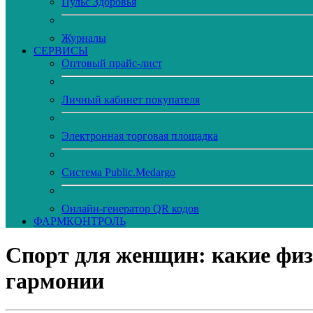
Пульс Здоровья
Журналы
CЕРВИСЫ
Оптовый прайс-лист
Личный кабинет покупателя
Электронная торговая площадка
Система Public.Medargo
Онлайн-генератор QR кодов
ФАРМКОНТРОЛЬ
Спорт для женщин: какие физи
гармонии