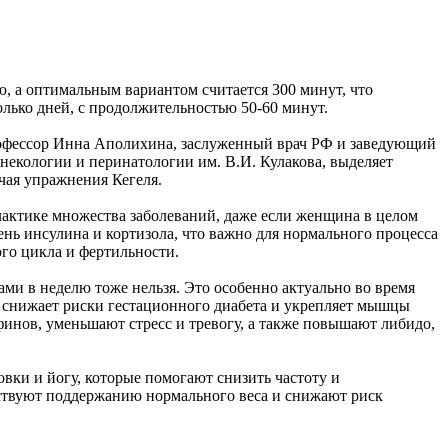
, а оптимальным вариантом считается 300 минут, что
олько дней, с продолжительностью 50-60 минут.
офессор Инна Аполихина, заслуженный врач РФ и заведующий
некологии и перинатологии им. В.И. Кулакова, выделяет
ючая упражнения Кегеля.
лактике множества заболеваний, даже если женщина в целом
нь инсулина и кортизола, что важно для нормального процесса
го цикла и фертильности.
ми в неделю тоже нельзя. Это особенно актуально во время
, снижает риски гестационного диабета и укрепляет мышцы
финов, уменьшают стресс и тревогу, а также повышают либидо,
вки и йогу, которые помогают снизить частоту и
бствуют поддержанию нормального веса и снижают риск