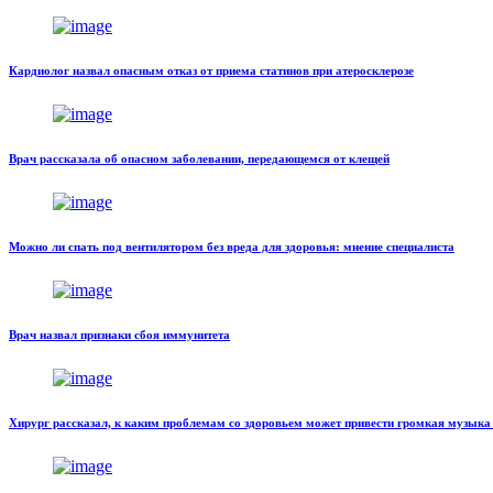
Кардиолог назвал опасным отказ от приема статинов при атеросклерозе
Врач рассказала об опасном заболевании, передающемся от клещей
Можно ли спать под вентилятором без вреда для здоровья: мнение специалиста
Врач назвал признаки сбоя иммунитета
Хирург рассказал, к каким проблемам со здоровьем может привести громкая музыка