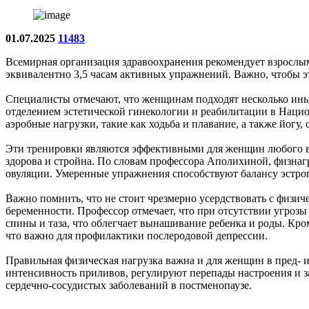
01.07.2025
11483
Всемирная организация здравоохранения рекомендует взрослым
эквивалентно 3,5 часам активных упражнений. Важно, чтобы эти
Специалисты отмечают, что женщинам подходят несколько ин
отделением эстетической гинекологии и реабилитации в Нацио
аэробные нагрузки, такие как ходьба и плавание, а также йог
Эти тренировки являются эффективными для женщин любого во
здорова и стройна. По словам профессора Аполихиной, физнагр
овуляции. Умеренные упражнения способствуют балансу эстрог
Важно помнить, что не стоит чрезмерно усердствовать с физич
беременности. Профессор отмечает, что при отсутствии угроз
спины и таза, что облегчает вынашивание ребенка и роды. Кр
что важно для профилактики послеродовой депрессии.
Правильная физическая нагрузка важна и для женщин в пред- 
интенсивность приливов, регулируют перепады настроения и 
сердечно-сосудистых заболеваний в постменопаузе.