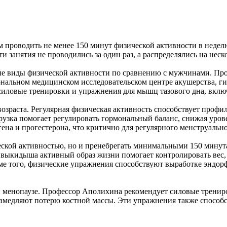
 проводить не менее 150 минут физической активности в неделю
 занятия не проводились за один раз, а распределялись на неск
ые виды физической активности по сравнению с мужчинами. Пр
нальном медицинском исследовательском центре акушерства, ги
у, силовые тренировки и упражнения для мышц тазового дна, вкл
зраста. Регулярная физическая активность способствует профи
узка помогает регулировать гормональный баланс, снижая урове
ена и прогестерона, что критично для регулярного менструально
еской активностью, но и пренебрегать минимальными 150 минута
ы выкидыша активный образ жизни помогает контролировать вес
оме того, физические упражнения способствуют выработке эндор
и менопаузе. Профессор Аполихина рекомендует силовые трениро
замедляют потерю костной массы. Эти упражнения также спосо