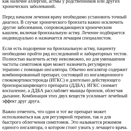
как наличие аллергий, астмы у родственников или других
хронических заболеваний.
Перед началом лечения врачу необходимо установить точный
диагноз. В случае хронического бронхита важно исключить
другие заболевания, сопровождающиеся хроническим
кашлем, включая бронхиальную астму. Лечение подбирается
индивидуально и назначается лечащим специалистом.
Если есть подозрение на бронхиальную астму, пациенту
необходимо пройти ряд исследований и лабораторных тестов.
Полностью вылечить астму невозможно, но для уменьшения
частоты симптомов врач может назначить регулярную
терапию с помощью ингалятора. Обычно ингалятор содержит
комбинированный препарат, состоящий из ингаляционного
глюкокортикостероида (ИГКС) и длительно действующего
бронхорасширяющего препарата (ДДБА). ИГКС снимает
воспаление, а ДДБА расслабляет мышцы бронхов, облегчая
дыхание. Комбинация этих двух веществ усиливает лечебный
эффект друг друга.
Важно отметить, что один и тот же препарат может
использоваться как для регулярной терапии, так и для
быстрого облегчения симптомов. Это называется режимом
единого ингалятора, о котором стоит узнать у лечащего врача.