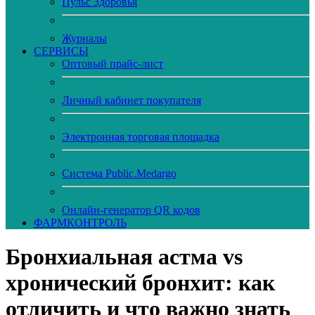
Пульс Здоровья
Журналы
CЕРВИСЫ
Оптовый прайс-лист
Личный кабинет покупателя
Электронная торговая площадка
Система Public.Medargo
Онлайн-генератор QR кодов
ФАРМКОНТРОЛЬ
Бронхиальная астма vs
хронический бронхит: как
отличить и что важно знать