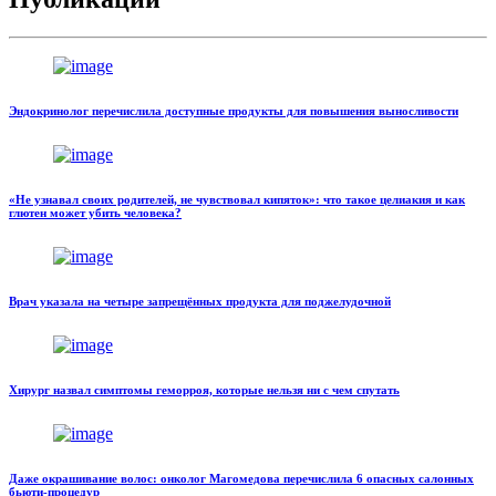
Эндокринолог перечислила доступные продукты для повышения выносливости
«Не узнавал своих родителей, не чувствовал кипяток»: что такое целиакия и как
глютен может убить человека?
Врач указала на четыре запрещённых продукта для поджелудочной
Хирург назвал симптомы геморроя, которые нельзя ни с чем спутать
Даже окрашивание волос: онколог Магомедова перечислила 6 опасных салонных
бьюти-процедур