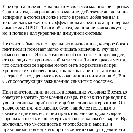
Еще одним полезным вариантом является малиновое варенье.
Салицилаты, содержащиеся в малине, действуют аналогично
аспирину, а столовая ложка этого варенья, добавленная в
теплый чай, может стать эффективным средством при первых
симптомах ОРВИ. Таким образом, малина не только вкусна,
но и полезна для укрепления иммунной системы.
Не стоит забывать и о варенье из крыжовника, которое богато
пектином и помогает мягко очищать кишечник, улучшая
обмен веществ. Это лакомство особенно полезно для людей,
страдающих от хронической усталости. Также врач отметил,
что облепиховое варенье может быть эффективным при
хронических заболеваниях, таких как фарингит, ангина и
гастрит, благодаря высокому содержанию витаминов A, E и
C, способствующих заживлению слизистых оболочек.
При приготовлении варенья в домашних условиях Еременко
советует избегать добавления сахара, так как это приводит к
увеличению калорийности и добавлению консервантов. Он
также отметил, что варенье будет наиболее полезным в
свежем виде или, если оно приготовлено методом «сырое
варенье», то есть из перетертых ягод с сахаром без варки. Врач
заключил, что умеренность в употреблении варенья и
правильный подход к его приготовлению могут сделать это