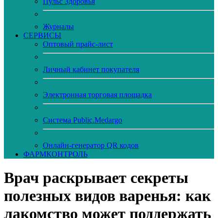
Пульс Здоровья
Журналы
CЕРВИСЫ
Оптовый прайс-лист
Личный кабинет покупателя
Электронная торговая площадка
Система Public.Medargo
Онлайн-генератор QR кодов
ФАРМКОНТРОЛЬ
Врач раскрывает секреты
полезных видов варенья: как
лакомство может поддержать