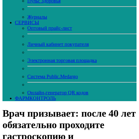
Пульс Здоровья
Журналы
CЕРВИСЫ
Оптовый прайс-лист
Личный кабинет покупателя
Электронная торговая площадка
Система Public.Medargo
Онлайн-генератор QR кодов
ФАРМКОНТРОЛЬ
Врач призывает: после 40 лет
обязательно проходите
гастроскопию и