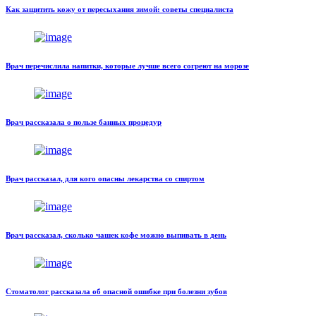
Как защитить кожу от пересыхания зимой: советы специалиста
Врач перечислила напитки, которые лучше всего согреют на морозе
Врач рассказала о пользе банных процедур
Врач рассказал, для кого опасны лекарства со спиртом
Врач рассказал, сколько чашек кофе можно выпивать в день
Стоматолог рассказала об опасной ошибке при болезни зубов