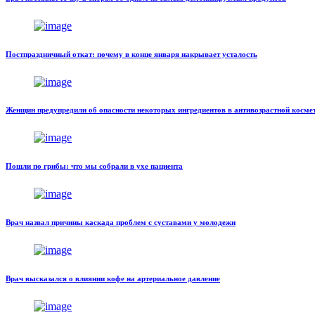
Постпраздничный откат: почему в конце января накрывает усталость
Женщин предупредили об опасности некоторых ингредиентов в антивозрастной косме
Пошли по грибы: что мы собрали в ухе пациента
Врач назвал причины каскада проблем с суставами у молодежи
Врач высказался о влиянии кофе на артериальное давление