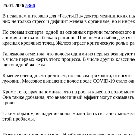
25.01.2026
5366
В недавнем интервью для «Газеты.Ru» доктор медицинских нау
них не только стресс и дефицит железа в организме, но и инфе
По словам эксперта, одной из основных причин телогенового 
анемия и нехватка белка в рационе. При анемии наблюдается 
красных кровяных телец. Железо играет критическую роль в р
Галлямова отметила, что волосы одними из первых реагируют н
в числе первых жертв этого процесса. В числе других классиче
щитовидной железы.
К менее очевидным причинам, по словам трихолога, относятс
луковиц. Массовое выпадение волос после COVID-19 стало од
Кроме того, врач напомнила, что на рост и качество волос мо
Она также добавила, что аналогичный эффект могут оказывать
крови.
Таким образом, выпадение волос может быть связано с множес
этой проблемы.
Имеются противопоказания. Необходима консультация специал