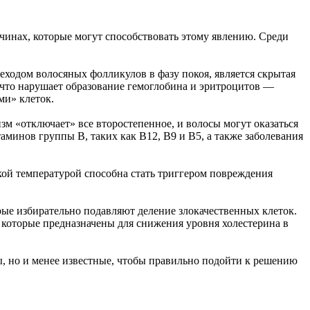
чинах, которые могут способствовать этому явлению. Среди
еходом волосяных фолликулов в фазу покоя, является скрытая
, что нарушает образование гемоглобина и эритроцитов —
ми» клеток.
зм «отключает» все второстепенное, и волосы могут оказаться
аминов группы B, таких как В12, В9 и В5, а также заболевания
ой температурой способна стать триггером повреждения
рые избирательно подавляют деление злокачественных клеток.
 которые предназначены для снижения уровня холестерина в
ы, но и менее известные, чтобы правильно подойти к решению