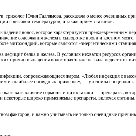
к, трихолог Юлия Галлямова, рассказала о менее очевидных при
кции с высокой температурой, а также прием статинов.
выпадения волос, которое характеризуется преждевременным пер
снижение содержания железа в сыворотке крови и костном мозге
аботе митохондрий, которые являются «энергетическими станция
а дефицит белка и железа. В условиях нехватки ресурсов органи
ских причин выпадения волос врач также назвала недостаток вит
я инфекции, сопровождающиеся жаром. «Любая инфекция с высок
ним из наиболее наглядных примеров», — уточнила специалист.
гут оказывать влияние гормоны и цитостатики — препараты, кото
 и некоторые широко применяемые препараты, включая статины,
твом факторов, и важно учитывать не только очевидные причин
истов.