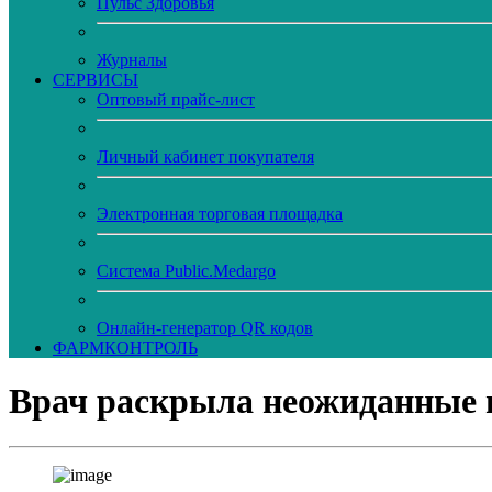
Пульс Здоровья
Журналы
CЕРВИСЫ
Оптовый прайс-лист
Личный кабинет покупателя
Электронная торговая площадка
Система Public.Medargo
Онлайн-генератор QR кодов
ФАРМКОНТРОЛЬ
Врач раскрыла неожиданные п