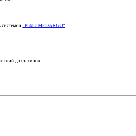
ь системой
"Public MEDARGO"
фекций до статинов