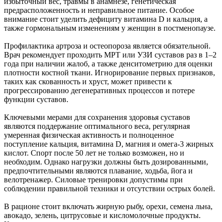
избыточный вес, травмы в анамнезе, генетическая
предрасположенность и неправильное питание. Особое
внимание стоит уделить дефициту витамина D и кальция, а
также гормональным изменениям у женщин в постменопаузе.
Профилактика артроза и остеопороза является обязательной.
Врач рекомендует проходить МРТ или УЗИ суставов раз в 1–2
года при наличии жалоб, а также денситометрию для оценки
плотности костной ткани. Игнорирование первых признаков,
таких как скованность и хруст, может привести к
прогрессированию дегенеративных процессов и потере
функции суставов.
Ключевыми мерами для сохранения здоровья суставов
являются поддержание оптимального веса, регулярная
умеренная физическая активность и полноценное
поступление кальция, витамина D, магния и омега-3 жирных
кислот. Спорт после 50 лет не только возможен, но и
необходим. Однако нагрузки должны быть дозированными,
предпочтительными являются плавание, ходьба, йога и
велотренажер. Силовые тренировки допустимы при
соблюдении правильной техники и отсутствии острых болей.
В рационе стоит включать жирную рыбу, орехи, семена льна,
авокадо, зелень, цитрусовые и кисломолочные продукты.