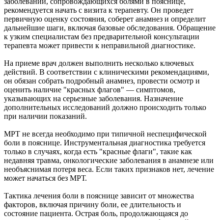
заболеваний, сопровождающихся болями в пояснице,
рекомендуется начать с визита к терапевту. Он проведет
первичную оценку состояния, соберет анамнез и определит
дальнейшие шаги, включая базовые обследования. Обращение
к узким специалистам без предварительной консультации
терапевта может привести к неправильной диагностике.
На приеме врач должен выполнить несколько ключевых
действий. В соответствии с клиническими рекомендациями,
он обязан собрать подробный анамнез, провести осмотр и
оценить наличие "красных флагов" — симптомов,
указывающих на серьезные заболевания. Назначение
дополнительных исследований должно происходить только
при наличии показаний.
МРТ не всегда необходимо при типичной неспецифической
боли в пояснице. Инструментальная диагностика требуется
только в случаях, когда есть "красные флаги", такие как
недавняя травма, онкологические заболевания в анамнезе или
необъяснимая потеря веса. Если таких признаков нет, лечение
может начаться без МРТ.
Тактика лечения боли в пояснице зависит от множества
факторов, включая причину боли, ее длительность и
состояние пациента. Острая боль, продолжающаяся до