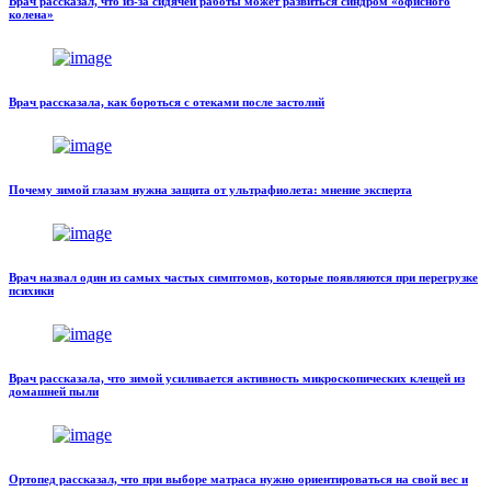
Врач рассказал, что из-за сидячей работы может развиться синдром «офисного
колена»
Врач рассказала, как бороться с отеками после застолий
Почему зимой глазам нужна защита от ультрафиолета: мнение эксперта
Врач назвал один из самых частых симптомов, которые появляются при перегрузке
психики
Врач рассказала, что зимой усиливается активность микроскопических клещей из
домашней пыли
Ортопед рассказал, что при выборе матраса нужно ориентироваться на свой вес и