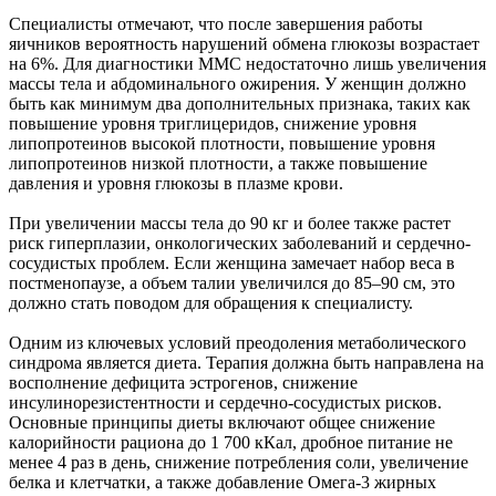
Специалисты отмечают, что после завершения работы
яичников вероятность нарушений обмена глюкозы возрастает
на 6%. Для диагностики ММС недостаточно лишь увеличения
массы тела и абдоминального ожирения. У женщин должно
быть как минимум два дополнительных признака, таких как
повышение уровня триглицеридов, снижение уровня
липопротеинов высокой плотности, повышение уровня
липопротеинов низкой плотности, а также повышение
давления и уровня глюкозы в плазме крови.
При увеличении массы тела до 90 кг и более также растет
риск гиперплазии, онкологических заболеваний и сердечно-
сосудистых проблем. Если женщина замечает набор веса в
постменопаузе, а объем талии увеличился до 85–90 см, это
должно стать поводом для обращения к специалисту.
Одним из ключевых условий преодоления метаболического
синдрома является диета. Терапия должна быть направлена на
восполнение дефицита эстрогенов, снижение
инсулинорезистентности и сердечно-сосудистых рисков.
Основные принципы диеты включают общее снижение
калорийности рациона до 1 700 кКал, дробное питание не
менее 4 раз в день, снижение потребления соли, увеличение
белка и клетчатки, а также добавление Омега-3 жирных