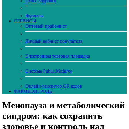
Пульс Здоровья
Журналы
CЕРВИСЫ
Оптовый прайс-лист
Личный кабинет покупателя
Электронная торговая площадка
Система Public.Medargo
Онлайн-генератор QR кодов
ФАРМКОНТРОЛЬ
Менопауза и метаболический
синдром: как сохранить
здоровье и контроль над