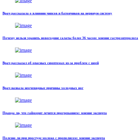
Врач рассказала о влиянии чипсов и батончиков на нервную систему
Почему нельзя хранить новогодние салаты более 36 часов: мнение гастроэнтеролога
Врач рассказал об опасных симптомах из-за проблем с шеей
Врач назвала неочевидные причины холодных ног
Правда ли, что гайморит лечится прогреванием: мнение эксперта
Полезно ли при простуде молоко с прополисом: мнение эксперта