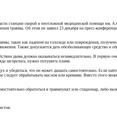
 части станции скорой и неотложной медицинской помощи им. А
ения травмы. Об этом он заявил 23 декабря на пресс-конференц
вмы, такие как падения на гололеде или повреждения, полученны
движения. Также допускается дать обезболивающее средство и о
ействии дыма должна оказываться незамедлительно. В первую оч
жда загорелась, нужно потушить пламя.
х и убедиться, что он может дышать самостоятельно. Если наб
е следует обрабатывать маслом или кремами. Вместо этого мож
мостоятельно обратиться в травмпункт или стационар, либо выз
истов.