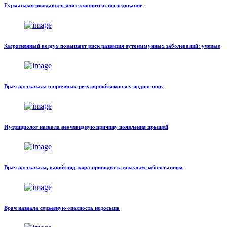
Гурманами рождаются или становятся: исследование
Загрязненный воздух повышает риск развития аутоиммунных заболеваний: ученые
Врач рассказала о причинах регулярной изжоги у подростков
Нутрициолог назвала неочевидную причину появления прыщей
Врач рассказала, какой вид жира приводит к тяжелым заболеваниям
Врач назвала серьезную опасность недосыпа