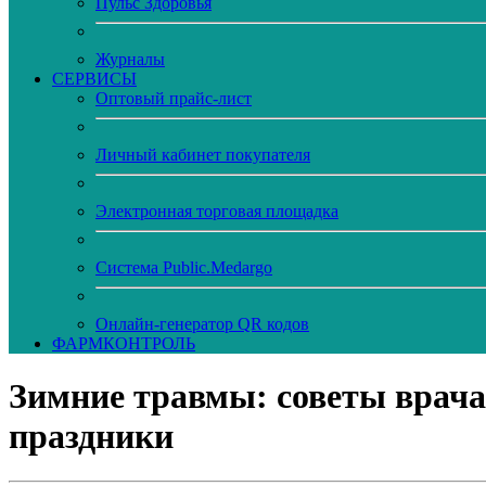
Пульс Здоровья
Журналы
CЕРВИСЫ
Оптовый прайс-лист
Личный кабинет покупателя
Электронная торговая площадка
Система Public.Medargo
Онлайн-генератор QR кодов
ФАРМКОНТРОЛЬ
Зимние травмы: советы врача
праздники