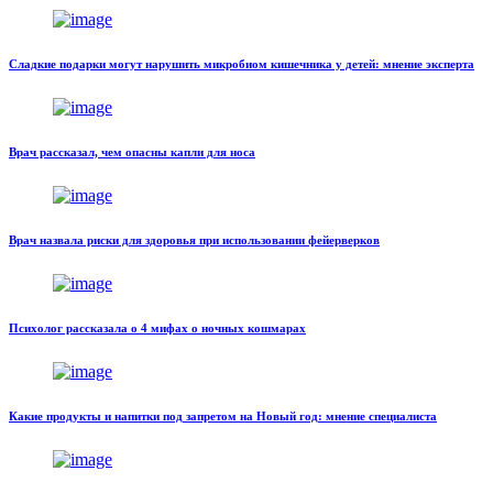
Сладкие подарки могут нарушить микробиом кишечника у детей: мнение эксперта
Врач рассказал, чем опасны капли для носа
Врач назвала риски для здоровья при использовании фейерверков
Психолог рассказала о 4 мифах о ночных кошмарах
Какие продукты и напитки под запретом на Новый год: мнение специалиста