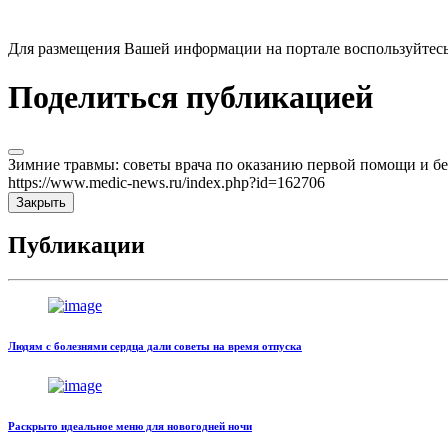
Для размещения Вашей информации на портале воспользуйтес
Поделиться публикацией
Зимние травмы: советы врача по оказанию первой помощи и б
https://www.medic-news.ru/index.php?id=162706
Закрыть
Публикации
Людям с болезнями сердца дали советы на время отпуска
Раскрыто идеальное меню для новогодней ночи