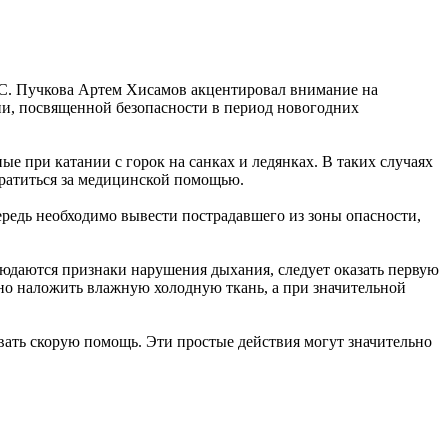
.С. Пучкова Артем Хисамов акцентировал внимание на
ии, посвященной безопасности в период новогодних
е при катании с горок на санках и ледянках. В таких случаях
братиться за медицинской помощью.
ередь необходимо вывести пострадавшего из зоны опасности,
людаются признаки нарушения дыхания, следует оказать первую
но наложить влажную холодную ткань, а при значительной
вать скорую помощь. Эти простые действия могут значительно