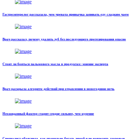
Гастроэнтеролог рассказала, чем чревата привычка запивать еду сладким чаем
Врач рассказал, почему удалять зуб без последующего протезирования опасно
Стоит ли бояться пальмового масла в продуктах: мнение эксперта
Врач раскрыла алгоритм действий при отравлении в новогоднюю ночь
Неожиданный фактор старит сердце сильнее, чем курение
Специалист объяснила, как правильно бегать зимой и не навредить здоровью