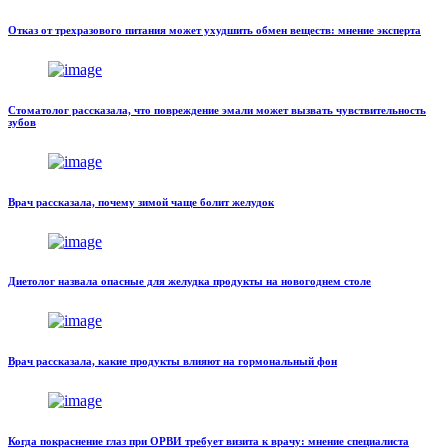
Отказ от трехразового питания может ухудшить обмен веществ: мнение эксперта
Стоматолог рассказала, что повреждение эмали может вызвать чувствительность
зубов
Врач рассказала, почему зимой чаще болит желудок
Диетолог назвала опасные для желудка продукты на новогоднем столе
Врач рассказала, какие продукты влияют на гормональный фон
Когда покраснение глаз при ОРВИ требует визита к врачу: мнение специалиста