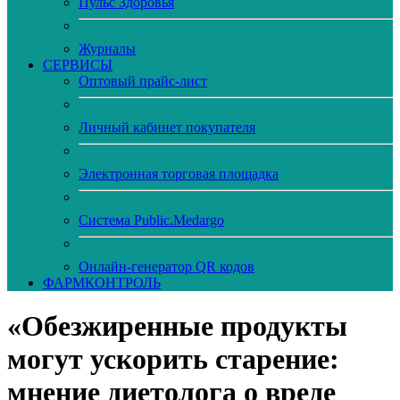
Пульс Здоровья
Журналы
CЕРВИСЫ
Оптовый прайс-лист
Личный кабинет покупателя
Электронная торговая площадка
Система Public.Medargo
Онлайн-генератор QR кодов
ФАРМКОНТРОЛЬ
«Обезжиренные продукты
могут ускорить старение:
мнение диетолога о вреде