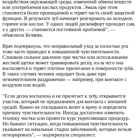
воздействия окружающей среды, изменений обмена веществ
или употребления кислых продуктов. Эмаль при этом
становится более проницаемой и теряет часть своей защитной
функции. В результате зуб начинает реагировать на холодное,
горячее или кислое. У одних людей дискомфорт проходит сам,
а у других — становится постоянной проблемой", —
объяснила Беляева.
Врач подчеркнула, что неправильный уход за полостью рта
тоже часто приводит к повышенной чувствительности.
Слишком сильное давление при чистке или использование
жесткой щетки может травмировать десну, из-за чего она
воспаляется и теряет плотное прилегание к поверхности зуба.
В таких случаях человек ощущает боль даже при
незначительном раздражении — например, при контакте с
воздухом или водой.
"Если десна воспалена и не прилегает к зубу, открывается
участок, который не предназначен для контакта с внешней
средой. Важно не откладывать визит к врачу и определить
причину чувствительности. Иногда достаточно изменить
технику чистки или провести курс укрепляющих процедур.
Но бывают ситуации, когда повышенная чувствительность
указывает на начальные стадии заболеваний, которые нельзя
игнорировать", — подчеркнула специалист.