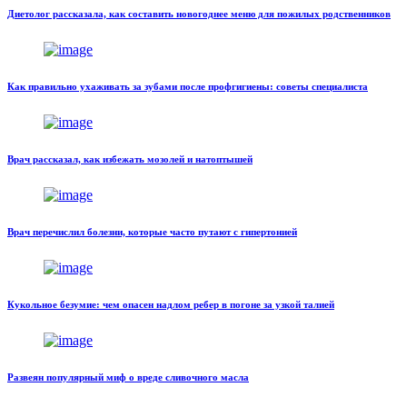
Диетолог рассказала, как составить новогоднее меню для пожилых родственников
Как правильно ухаживать за зубами после профгигиены: советы специалиста
Врач рассказал, как избежать мозолей и натоптышей
Врач перечислил болезни, которые часто путают с гипертонией
Кукольное безумие: чем опасен надлом ребер в погоне за узкой талией
Развеян популярный миф о вреде сливочного масла