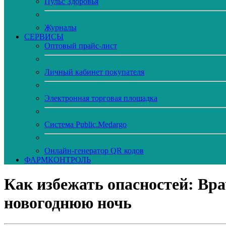
Пульс Здоровья
Журналы
CЕРВИСЫ
Оптовый прайс-лист
Личный кабинет покупателя
Электронная торговая площадка
Система Public.Medargo
Онлайн-генератор QR кодов
ФАРМКОНТРОЛЬ
Как избежать опасностей: Вр
новогоднюю ночь