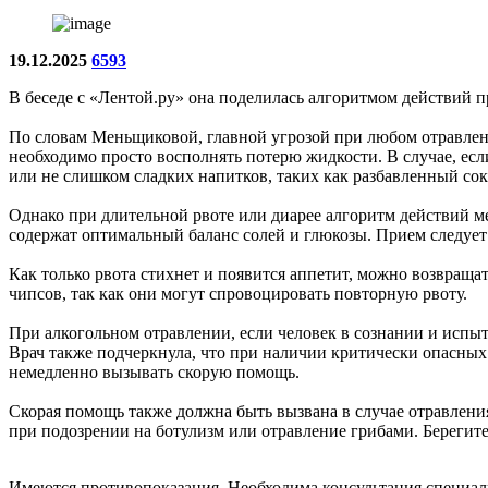
19.12.2025
6593
В беседе с «Лентой.ру» она поделилась алгоритмом действий 
По словам Меньщиковой, главной угрозой при любом отравлени
необходимо просто восполнять потерю жидкости. В случае, ес
или не слишком сладких напитков, таких как разбавленный сок
Однако при длительной рвоте или диарее алгоритм действий м
содержат оптимальный баланс солей и глюкозы. Прием следует
Как только рвота стихнет и появится аппетит, можно возвраща
чипсов, так как они могут спровоцировать повторную рвоту.
При алкогольном отравлении, если человек в сознании и испыты
Врач также подчеркнула, что при наличии критически опасных
немедленно вызывать скорую помощь.
Скорая помощь также должна быть вызвана в случае отравлени
при подозрении на ботулизм или отравление грибами. Берегите
Имеются противопоказания. Необходима консультация специал