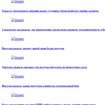
Отказ от трехразового питания может ухудшить обмен веществ: мнение эксперта
Стоматолог рассказала, что повреждение эмали может вызвать чувствительность зуб
Врач рассказала, почему зимой чаще болит желудок
Диетолог назвала опасные для желудка продукты на новогоднем столе
Врач рассказала, какие продукты влияют на гормональный фон
Когда покраснение глаз при ОРВИ требует визита к врачу: мнение специалиста