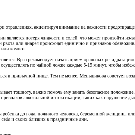
при отравлениях, акцентируя внимание на важности предотвращ
и является потеря жидкости и солей, что может произойти из-
ли рвота или диарея происходят единично и признаков обезвожи
 или компот.
еняется. Врач рекомендует начать прием оральных регидратацио
 осуществлять по чайной ложке каждые 5-15 минут, чтобы избеж
ться к привычной пище. Тем не менее, Меньщикова советует воз
вает тошноту, важно помочь ему занять безопасное положение, с
 признаков алкогольной интоксикации, таких как нарушение дых
я ребенка до года, пожилого человека, беременной женщины ил
 себя и своих близких в праздничные дни.
истов.