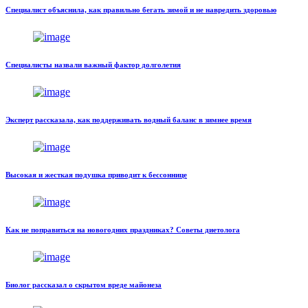
Специалист объяснила, как правильно бегать зимой и не навредить здоровью
Специалисты назвали важный фактор долголетия
Эксперт рассказала, как поддерживать водный баланс в зимнее время
Высокая и жесткая подушка приводит к бессоннице
Как не поправиться на новогодних праздниках? Советы диетолога
Биолог рассказал о скрытом вреде майонеза