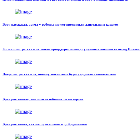
Врач рассказал, астма у ребенка может проявиться длительным кашлем
Косметолог рассказала, какие процедуры помогут улучшить внешность перед Новым
Невролог рассказала, почему магнитные бури ухудшают самочувствие
Врач рассказала, чем опасен избыток тестостерона
Врач рассказал, как мы просыпаемся до будильника