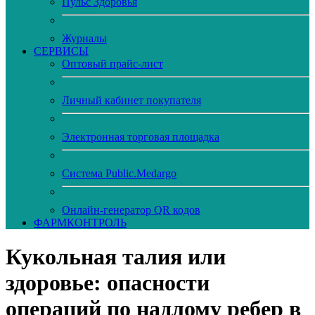
Пульс Здоровья
Журналы
CЕРВИСЫ
Оптовый прайс-лист
Личный кабинет покупателя
Электронная торговая площадка
Система Public.Medargo
Онлайн-генератор QR кодов
ФАРМКОНТРОЛЬ
Кукольная талия или
здоровье: опасности
операций по надлому ребер в