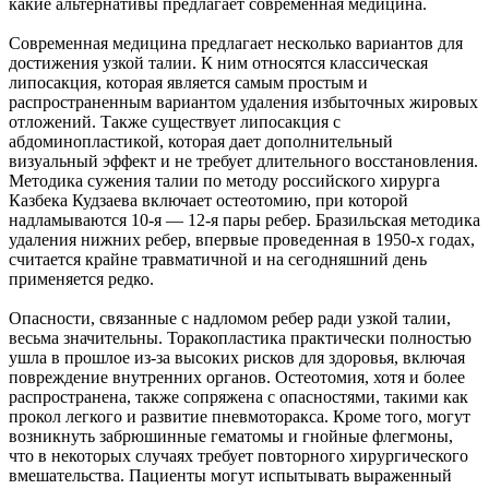
какие альтернативы предлагает современная медицина.
Современная медицина предлагает несколько вариантов для
достижения узкой талии. К ним относятся классическая
липосакция, которая является самым простым и
распространенным вариантом удаления избыточных жировых
отложений. Также существует липосакция с
абдоминопластикой, которая дает дополнительный
визуальный эффект и не требует длительного восстановления.
Методика сужения талии по методу российского хирурга
Казбека Кудзаева включает остеотомию, при которой
надламываются 10-я — 12-я пары ребер. Бразильская методика
удаления нижних ребер, впервые проведенная в 1950-х годах,
считается крайне травматичной и на сегодняшний день
применяется редко.
Опасности, связанные с надломом ребер ради узкой талии,
весьма значительны. Торакопластика практически полностью
ушла в прошлое из-за высоких рисков для здоровья, включая
повреждение внутренних органов. Остеотомия, хотя и более
распространена, также сопряжена с опасностями, такими как
прокол легкого и развитие пневмоторакса. Кроме того, могут
возникнуть забрюшинные гематомы и гнойные флегмоны,
что в некоторых случаях требует повторного хирургического
вмешательства. Пациенты могут испытывать выраженный