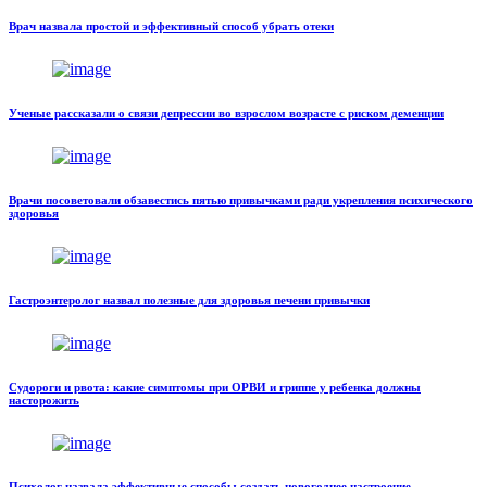
Врач назвала простой и эффективный способ убрать отеки
Ученые рассказали о связи депрессии во взрослом возрасте с риском деменции
Врачи посоветовали обзавестись пятью привычками ради укрепления психического
здоровья
Гастроэнтеролог назвал полезные для здоровья печени привычки
Судороги и рвота: какие симптомы при ОРВИ и гриппе у ребенка должны
насторожить
Психолог назвала эффективные способы создать новогоднее настроение