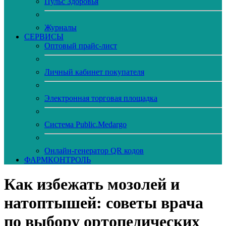
Пульс Здоровья
Журналы
CЕРВИСЫ
Оптовый прайс-лист
Личный кабинет покупателя
Электронная торговая площадка
Система Public.Medargo
Онлайн-генератор QR кодов
ФАРМКОНТРОЛЬ
Как избежать мозолей и
натоптышей: советы врача
по выбору ортопедических