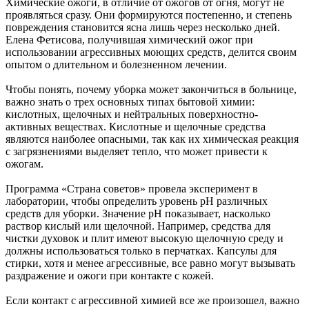
Химические ожоги, в отличие от ожогов от огня, могут не
проявляться сразу. Они формируются постепенно, и степень
повреждения становится ясна лишь через несколько дней.
Елена Фетисова, получившая химический ожог при
использовании агрессивных моющих средств, делится своим
опытом о длительном и болезненном лечении.
Чтобы понять, почему уборка может закончиться в больнице,
важно знать о трех основных типах бытовой химии:
кислотных, щелочных и нейтральных поверхностно-
активных веществах. Кислотные и щелочные средства
являются наиболее опасными, так как их химическая реакция
с загрязнениями выделяет тепло, что может привести к
ожогам.
Программа «Страна советов» провела эксперимент в
лаборатории, чтобы определить уровень pH различных
средств для уборки. Значение pH показывает, насколько
раствор кислый или щелочной. Например, средства для
чистки духовок и плит имеют высокую щелочную среду и
должны использоваться только в перчатках. Капсулы для
стирки, хотя и менее агрессивные, все равно могут вызывать
раздражение и ожоги при контакте с кожей.
Если контакт с агрессивной химией все же произошел, важно