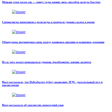
Меньше семи часов сна — минус годы жизни: пять способов заснуть быстрее
Специалисты напомнили о роли воды в контроле уровня сахара в крови
Обнаружена неочевидная связь между рационом питания и развитием деменции
Из-за чего может повышаться уровень тромбоцитов: мнение эксперта
Врач рассказала, что Helicobacter pylory выявляют ЭГДС, дыхательный тест и
анализ крови
Врач рассказала об опасностях новогодней елки