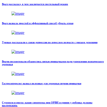
Врач рассказал, в чем заключается постельный режим
Врач назвала простой и эффективный способ убрать отеки
Ученые рассказали о связи депрессии во взрослом возрасте с риском деменции
Врачи посоветовали обзавестись пятью привычками ради укрепления психического
здоровья
Гастроэнтеролог назвал полезные для здоровья печени привычки
Судороги и рвота: какие симптомы при ОРВИ и гриппе у ребенка должны
насторожить