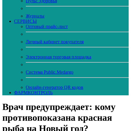
Пульс Здоровья
Журналы
CЕРВИСЫ
Оптовый прайс-лист
Личный кабинет покупателя
Электронная торговая площадка
Система Public.Medargo
Онлайн-генератор QR кодов
ФАРМКОНТРОЛЬ
Врач предупреждает: кому
противопоказана красная
рыба на Новый год?