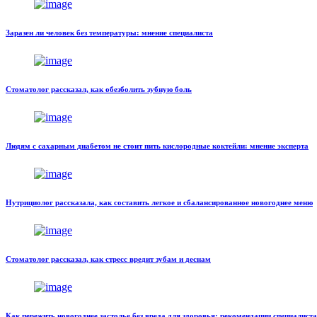
Заразен ли человек без температуры: мнение специалиста
Стоматолог рассказал, как обезболить зубную боль
Людям с сахарным диабетом не стоит пить кислородные коктейли: мнение эксперта
Нутрициолог рассказала, как составить легкое и сбалансированное новогоднее меню
Стоматолог рассказал, как стресс вредит зубам и деснам
Как пережить новогоднее застолье без вреда для здоровья: рекомендации специалиста