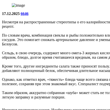
17.12.2025
6646
Несмотря на распространенные стереотипы о его калорийности 
рецепт.
По словам врача, комбинация свеклы и рыбы положительно влия
сосудов. Это помогает снижать артериальное давление и умен
Белоусов.
Сельдь, в свою очередь, содержит много омега-3 жирных кисл
образом, блюдо, долгое время считавшееся вредным, на самом 
Кроме того, другие ингредиенты салата также приносят пользу
добавляют полноценный белок, обеспечивая длительное насыщен
Однако, как отметил врач, «тяжесть» блюда чаще всего связана
полезнее, сохраняя при этом знакомый вкус. Специалист подче
Таким образом, аккуратно собранная «шуба» может стать не т
легкую заправку и разумные порции.
Имеются противопоказания. Необходима консультация специал