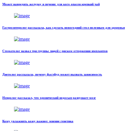
Может навредить желудку и печени: для кого опасен крепкий чай
Гастроэнтеролог рассказала, как сделать новогодний стол полезным для здоровья
Стоматолог назвал три группы людей с риском отторжения имплантов
Диетолог рассказала, почему фастфуд может вызвать зависимость
Невролог рассказал, что хронический недосып разрушает мозг
Кому увлажнять кожу важнее: мнение генетика