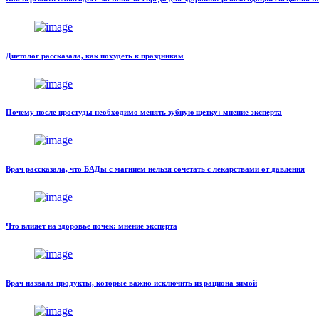
Диетолог рассказала, как похудеть к праздникам
Почему после простуды необходимо менять зубную щетку: мнение эксперта
Врач рассказала, что БАДы с магнием нельзя сочетать с лекарствами от давления
Что влияет на здоровье почек: мнение эксперта
Врач назвала продукты, которые важно исключить из рациона зимой