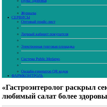
Пульс Здоровья
Журналы
CЕРВИСЫ
Оптовый прайс-лист
Личный кабинет покупателя
Электронная торговая площадка
Система Public.Medargo
Онлайн-генератор QR кодов
ФАРМКОНТРОЛЬ
«Гастроэнтеролог раскрыл сек
любимый салат более здоров