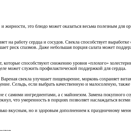
и жирности, это блюдо может оказаться весьма полезным для орг
ет на работу сердца и сосудов. Свекла способствует выработке
ьшает риск спазмов. Даже небольшая порция салата может подде
от, которые способствуют снижению уровня «плохого» холестери
деле может служить профилактической поддержкой для сердца.
. Вареная свекла улучшает пищеварение, морковь сохраняет вита
ие. Сельдь, если выбрать качественную и малосоленую, также я
 не с самими ингредиентами, а с майонезом. Замена покупного со
ркнул, что умеренность в порциях позволяет наслаждаться всем
олько вкусным, но и здоровым дополнением к праздничному меню
истов.