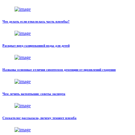
Что делать если откололась часть пломбы?
Раскрыт вред газированной воды для детей
Названы основные отличия симптомов деменции от проявлений старения
Чем лечить натоптыши: советы эксперта
Стоматолог рассказала, почему темнеет пломба