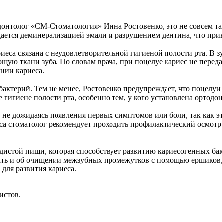
родонтолог «СМ-Стоматология» Инна Ростовенко, это не совсем 
ждается деминерализацией эмали и разрушением дентина, что при
иеса связана с неудовлетворительной гигиеной полости рта. В з
щую ткани зуба. По словам врача, при поцелуе кариес не переда
ении кариеса.
бактерий. Тем не менее, Ростовенко предупреждает, что поцелуи
гигиене полости рта, особенно тем, у кого установлена ортодон
 не дожидаясь появления первых симптомов или боли, так как э
еса стоматолог рекомендует проходить профилактический осмотр
одистой пищи, которая способствует развитию кариесогенных ба
ать и об очищении межзубных промежутков с помощью ершиков, з
для развития кариеса.
истов.