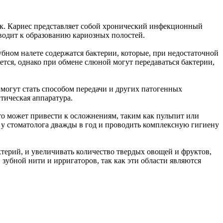
так. Кариес представляет собой хронический инфекционный
водит к образованию кариозных полостей.
убном налете содержатся бактерии, которые, при недостаточной
ется, однако при обмене слюной могут передаваться бактерии,
 могут стать способом передачи и других патогенных
тическая аппаратура.
то может привести к осложнениям, таким как пульпит или
 у стоматолога дважды в год и проводить комплексную гигиену
ктерий, и увеличивать количество твердых овощей и фруктов,
убной нити и ирригаторов, так как эти области являются