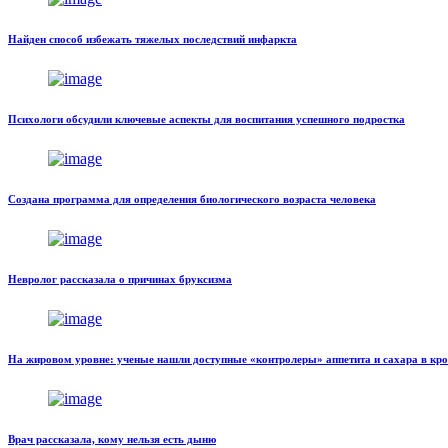
Найден способ избежать тяжелых последствий инфаркта
Психологи обсудили ключевые аспекты для воспитания успешного подростка
Создана программа для определения биологического возраста человека
Невролог рассказала о причинах бруксизма
На жировом уровне: ученые нашли доступные «контролеры» аппетита и сахара в кр
Врач рассказала, кому нельзя есть дыню