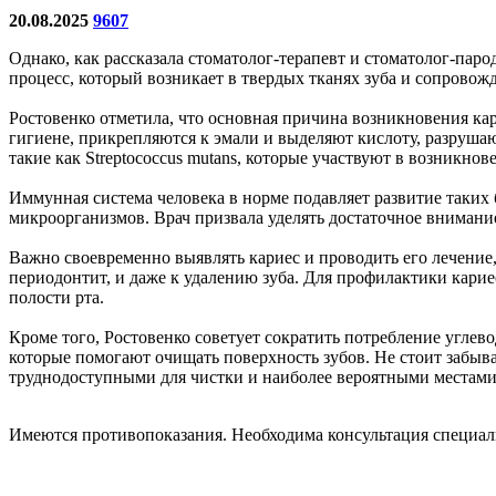
20.08.2025
9607
Однако, как рассказала стоматолог-терапевт и стоматолог-па
процесс, который возникает в твердых тканях зуба и сопрово
Ростовенко отметила, что основная причина возникновения кар
гигиене, прикрепляются к эмали и выделяют кислоту, разрушаю
такие как Streptococcus mutans, которые участвуют в возникнов
Иммунная система человека в норме подавляет развитие таких 
микроорганизмов. Врач призвала уделять достаточное внимание 
Важно своевременно выявлять кариес и проводить его лечение,
периодонтит, и даже к удалению зуба. Для профилактики кари
полости рта.
Кроме того, Ростовенко советует сократить потребление углев
которые помогают очищать поверхность зубов. Не стоит забыв
труднодоступными для чистки и наиболее вероятными местами 
Имеются противопоказания. Необходима консультация специал