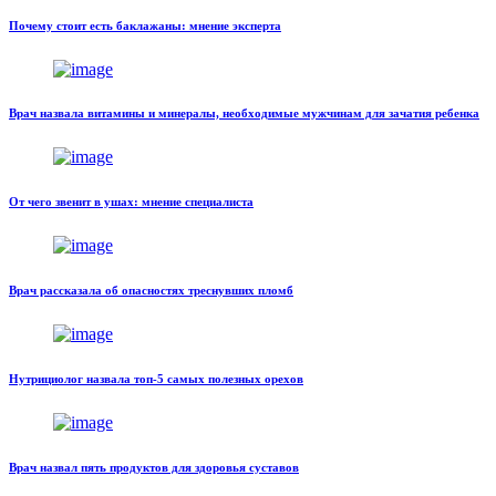
Почему стоит есть баклажаны: мнение эксперта
Врач назвала витамины и минералы, необходимые мужчинам для зачатия ребенка
От чего звенит в ушах: мнение специалиста
Врач рассказала об опасностях треснувших пломб
Нутрициолог назвала топ-5 самых полезных орехов
Врач назвал пять продуктов для здоровья суставов