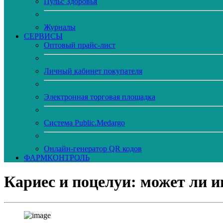
Пульс Здоровья
Журналы
CЕРВИСЫ
Оптовый прайс-лист
Личный кабинет покупателя
Электронная торговая площадка
Система Public.Medargo
Онлайн-генератор QR кодов
ФАРМКОНТРОЛЬ
Кариес и поцелуи: может ли 